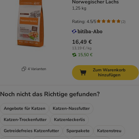
Norwegischer Lachs
1,25 kg
Rating: 4.5/5
(
2
)
16,49 €
13,19 € / kg
15,50 €
4 Varianten
Zum Warenkorb
hinzufügen
Noch nicht das Richtige gefunden?
Angebote für Katzen
Katzen-Nassfutter
Katzen-Trockenfutter
Katzenleckerlis
Getreidefreies Katzenfutter
Sparpakete
Katzenstreu