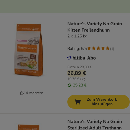
Nature's Variety No Grain
Kitten Freilandhuhn
2 x 1,25 kg
Rating: 5/5
(
1
)
Einzeln
28,38 €
26,89 €
10,76 € / kg
25,28 €
4 Varianten
Zum Warenkorb
hinzufügen
Nature's Variety No Grain
Sterilized Adult Truthahn