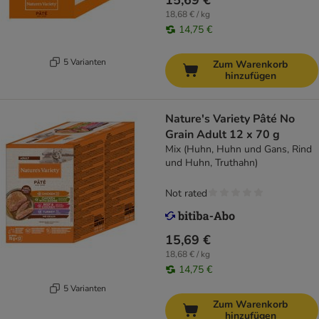
15,69 €
18,68 € / kg
14,75 €
5 Varianten
Zum Warenkorb
hinzufügen
Nature's Variety Pâté No
Grain Adult 12 x 70 g
Mix (Huhn, Huhn und Gans, Rind
und Huhn, Truthahn)
Not rated
15,69 €
18,68 € / kg
14,75 €
5 Varianten
Zum Warenkorb
hinzufügen