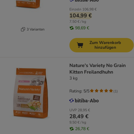
Einzeln
106,98 €
104,99 €
7,50 € / kg
98,69 €
3 Varianten
Zum Warenkorb
hinzufügen
Nature's Variety No Grain
Kitten Freilandhuhn
3 kg
Rating: 5/5
(
1
)
UVP
28,95 €
28,49 €
9,50 € / kg
26,78 €