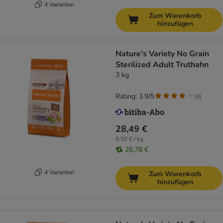
4 Varianten
Zum Warenkorb
hinzufügen
Nature's Variety No Grain
Sterilized Adult Truthahn
3 kg
Rating: 3.9/5
(
8
)
28,49 €
9,50 € / kg
26,78 €
4 Varianten
Zum Warenkorb
hinzufügen