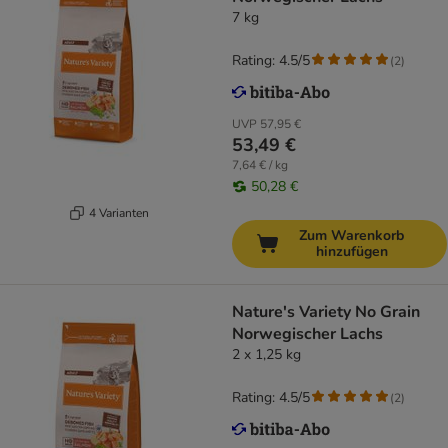
7 kg
Rating: 4.5/5
(
2
)
UVP
57,95 €
53,49 €
7,64 € / kg
50,28 €
4 Varianten
Zum Warenkorb
hinzufügen
Nature's Variety No Grain
Norwegischer Lachs
2 x 1,25 kg
Rating: 4.5/5
(
2
)