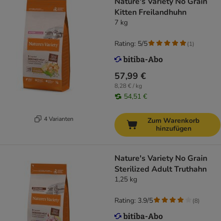
Nature's Variety No Grain
Kitten Freilandhuhn
7 kg
Rating: 5/5
(
1
)
57,99 €
8,28 € / kg
54,51 €
4 Varianten
Zum Warenkorb
hinzufügen
Nature's Variety No Grain
Sterilized Adult Truthahn
1,25 kg
Rating: 3.9/5
(
8
)