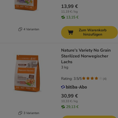
13,99 €
11,19 € / kg
13,15 €
4 Varianten
Zum Warenkorb
hinzufügen
Nature's Variety No Grain
Sterilized Norwegischer
Lachs
3 kg
Rating: 3.5/5
(
4
)
30,99 €
10,33 € / kg
29,13 €
3 Varianten