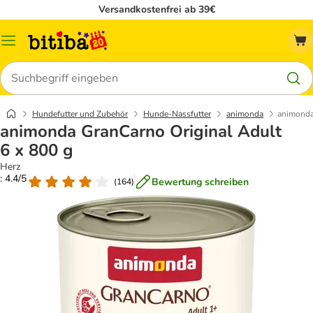
Versandkostenfrei ab 39€
Menü
Suchen
Hundefutter und Zubehör
Hunde-Nassfutter
animonda
animonda
animonda GranCarno Original Adult
6 x 800 g
Herz
: 4.4/5
Bewertung schreiben
(
164
)