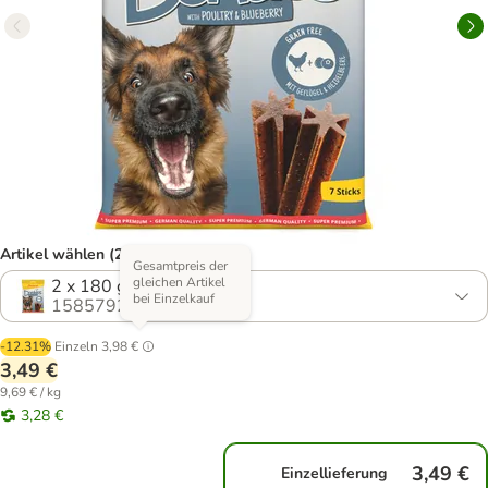
Artikel wählen (2 Varianten)
Gesamtpreis der
gleichen Artikel
2 x 180 g
bei Einzelkauf
1585792.0
-12.31%
Einzeln
3,98 €
3,49 €
9,69 € / kg
3,28 €
3,49 €
Einzellieferung