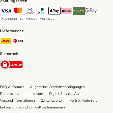
Zahlungsarten
Visa Payment Method
Mastercard Payment Method
Diners Club Payment Method
PayPal Payment Method
Apple Pay Payment Method
Klarna Payment Method
Riverty Payment Method
Google Pay Paym
Rechnung
Bankeinzug
Vorkasse
Rechnung Payment Method
Bankeinzug Payment Method
Vorkasse Payment Method
Lieferservice
DHL Shipping Method
DPD Shipping Method
Sicherheit
Security
FAQ & Kontakt
Allgemeine Geschäftsbedingungen
Datenschutz
Impressum
Digital Services Act
Versandinformationen
Zahlungsarten
Vertrag widerrufen
Entsorgungs-und Umweltbestimmungen