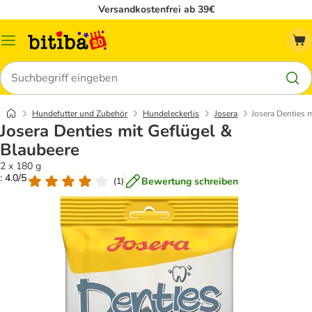
Versandkostenfrei ab 39€
Menü
Suchen
Hundefutter und Zubehör
Hundeleckerlis
Josera
Josera Denties 
Josera Denties mit Geflügel &
Blaubeere
2 x 180 g
: 4.0/5
Bewertung schreiben
(
1
)