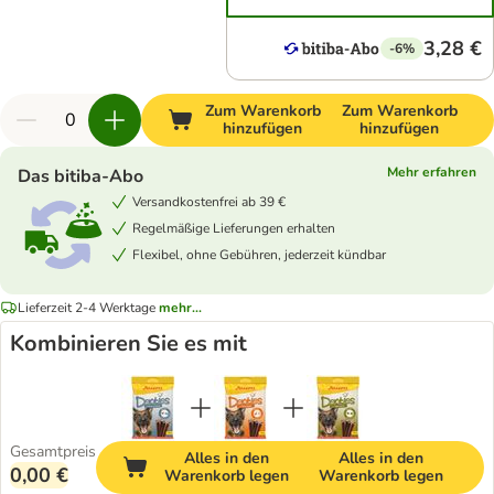
3,28 €
-6%
Zum Warenkorb
Zum Warenkorb
hinzufügen
hinzufügen
Mehr erfahren
Das bitiba-Abo
Versandkostenfrei ab 39 €
Regelmäßige Lieferungen erhalten
Flexibel, ohne Gebühren, jederzeit kündbar
Lieferzeit 2-4 Werktage
mehr...
Kombinieren Sie es mit
Gesamtpreis
Alles in den
Alles in den
0,00 €
Warenkorb legen
Warenkorb legen