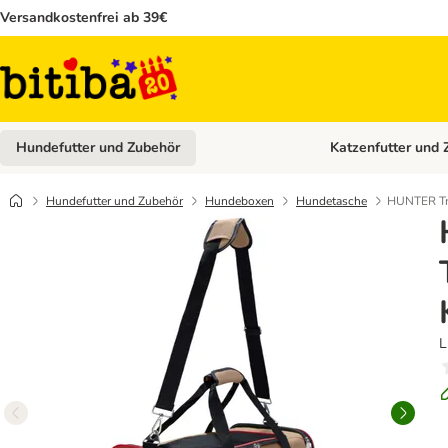
Versandkostenfrei ab 39€
Hundefutter und Zubehör
Katzenfutter und 
Kategorie-Menü öffn
Hundefutter und Zubehör
Hundeboxen
Hundetasche
HUNTER Tr
L