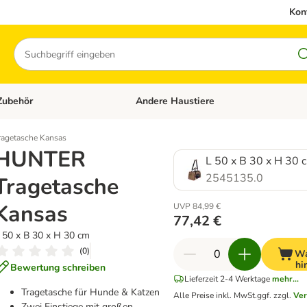
Kon
Suchen
Zubehör
Andere Haustiere
en: Hundefutter und Zubehör
Kategorie-Menü öffnen: Katzenfutter und 
agetasche Kansas
HUNTER
L 50 x B 30 x H 30 
2545135.0
Tragetasche
Kansas
UVP 84,99 €
77,42 €
 50 x B 30 x H 30 cm
(
0
)
Wa
hi
Bewertung schreiben
Lieferzeit 2-4 Werktage
mehr...
Tragetasche für Hunde & Katzen
Alle Preise inkl. MwSt.
ggf. zzgl.
Ver
Zwei Einstiege mit großen