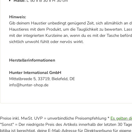
Maße:
L 50 x B 30 x H 30 cm
Hinweis:
Gib deinem Haustier unbedingt genügend Zeit, sich allmählich an 
Haustieres mit dem Produkt, um die Tauglichkeit zu bewerten. Lass 
mit der integrierten Kurzleine an, wenn du es mit der Tasche beför
sichtlich unwohl fühlt oder nervös wirkt.
Herstellerinformationen
Hunter International GmbH
Mittelbreede 5, 33719, Bielefeld, DE
info@hunter-shop.de
Preise inkl. MwSt. UVP = unverbindliche Preisempfehlung *
Es gelten d
"Sonst" = Der niedrigste Preis des Artikels innerhalb der letzten 30 Tage
bitiba ist berechtigt, deine E-Mail-Adresse für Direktwerbung für eige