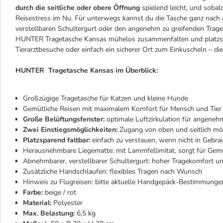
durch die seitliche oder obere Öffnung
spielend leicht, und sobald
Reisestress im Nu. Für unterwegs kannst du die Tasche ganz nac
verstellbaren Schultergurt oder den angenehm zu greifenden Trageg
HUNTER Tragetasche Kansas mühelos zusammenfalten und platzspa
Tierarztbesuche oder einfach ein sicherer Ort zum Einkuscheln – di
HUNTER Tragetasche Kansas im Überblick:
Großzügige Tragetasche für Katzen und kleine Hunde
Gemütliche Reisen mit maximalem Komfort für Mensch und Tier
Große Belüftungsfenster:
optimale Luftzirkulation für angeneh
Zwei Einstiegsmöglichkeiten:
Zugang von oben und seitlich mö
Platzsparend faltbar:
einfach zu verstauen, wenn nicht in Gebra
Herausnehmbare Liegematte: mit Lammfellimitat, sorgt für Gemü
Abnehmbarer, verstellbarer Schultergurt: hoher Tragekomfort u
Zusätzliche Handschlaufen: flexibles Tragen nach Wunsch
Hinweis zu Flugreisen: bitte aktuelle Handgepäck-Bestimmungen
Farbe:
beige / rot
Material:
Polyester
Max. Belastung:
6,5 kg