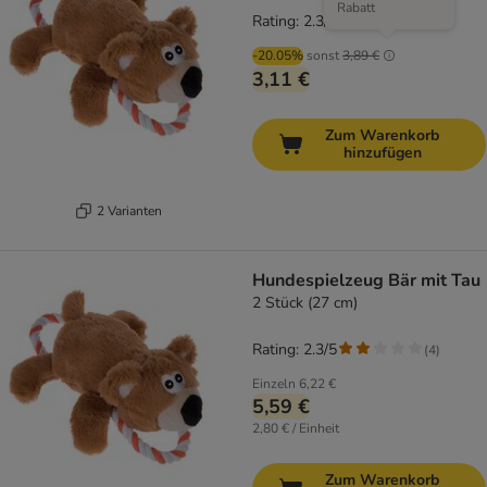
Rabatt
Rating: 2.3/5
(
4
)
-20.05%
sonst
3,89 €
3,11 €
Zum Warenkorb
hinzufügen
2 Varianten
Hundespielzeug Bär mit Tau
2 Stück (27 cm)
Rating: 2.3/5
(
4
)
Einzeln
6,22 €
5,59 €
2,80 € / Einheit
Zum Warenkorb