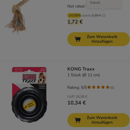
Rabatt
Not rated
-24.89%
sonst
2,29 €
1,72 €
Zum Warenkorb
hinzufügen
KONG Traxx
1 Stück (Ø 11 cm)
Rating: 5/5
(
6
)
UVP
18,59 €
10,34 €
Zum Warenkorb
hinzufügen