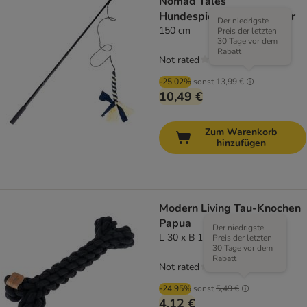
Nomad Tales
Hundespielzeug XL Teaser
Der niedrigste
150 cm
Preis der letzten
30 Tage vor dem
Rabatt
Not rated
-25.02%
sonst
13,99 €
10,49 €
Zum Warenkorb
hinzufügen
Modern Living Tau-Knochen
Papua
Der niedrigste
L 30 x B 12 x H 5 cm
Preis der letzten
30 Tage vor dem
Rabatt
Not rated
-24.95%
sonst
5,49 €
4,12 €