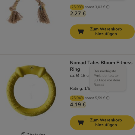
-25.08%
sonst
3,03 €
2,27 €
Zum Warenkorb
hinzufügen
Nomad Tales Bloom Fitness
Ring
Der niedrigste
ca. Ø 18 cm (Größe S)
Preis der letzten
30 Tage vor dem
Rabatt
Rating: 1/5
(
1
)
-25.04%
sonst
5,59 €
4,19 €
Zum Warenkorb
hinzufügen
2 Varianten