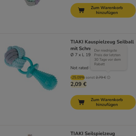
Zum Warenkorb
hinzufügen
TIAKI Kauspielzeug Seilball
mit Schnuller
Der niedrigste
Ø 7 x L 19 cm
Preis der letzten
30 Tage vor dem
Rabatt
Not rated
-25.09%
sonst
2,79 €
2,09 €
Zum Warenkorb
hinzufügen
TIAKI Seilspielzeug