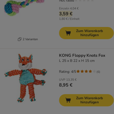
Not rated
Einzeln
4,04 €
3,59 €
1,80 € / Einheit
Zum Warenkorb
hinzufügen
2 Varianten
KONG Floppy Knots Fox
L 25 x B 22 x H 15 cm
Rating: 4/5
(
6
)
UVP
13,35 €
8,95 €
Zum Warenkorb
hinzufügen