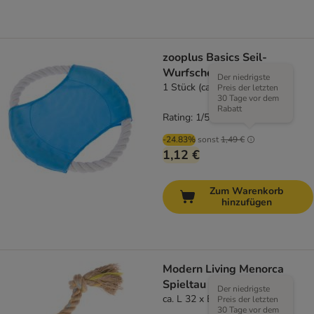
zooplus Basics Seil-
Wurfscheibe
Der niedrigste
1 Stück (ca. Ø 20 cm)
Preis der letzten
30 Tage vor dem
Rabatt
Rating: 1/5
(
1
)
-24.83%
sonst
1,49 €
1,12 €
Zum Warenkorb
hinzufügen
Modern Living Menorca
Spieltau
Der niedrigste
ca. L 32 x B 5 x H 5 cm
Preis der letzten
30 Tage vor dem