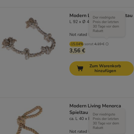
Modern Living Ibiza Spieltau
Der niedrigste
L 92 x Ø 4 cm
Preis der letzten
30 Tage vor dem
Rabatt
Not rated
-15.04%
sonst
4,19 €
3,56 €
Zum Warenkorb
hinzufügen
Modern Living Menorca
Spieltau mit Schlaufe
Der niedrigste
ca. L 40 x B 6 x H 6 cm
Preis der letzten
30 Tage vor dem
Rabatt
Not rated