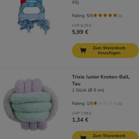
XS)
Rating: 5/5
(
1
)
UVP
8,35 €
5,99 €
Zum Warenkorb
hinzufügen
Trixie Junior Knoten-Ball,
Tau
1 Stück (Ø 6 cm)
Rating: 1/5
(
1
)
UVP
1,99 €
1,34 €
Zum Warenkorb