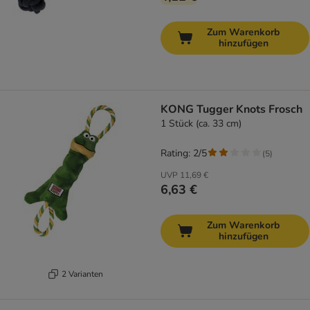
Zum Warenkorb
hinzufügen
KONG Tugger Knots Frosch
1 Stück (ca. 33 cm)
Rating: 2/5
(
5
)
UVP
11,69 €
6,63 €
Zum Warenkorb
hinzufügen
2 Varianten