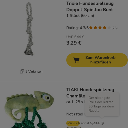
Trixie Hundespielzeug
Doppel-Spieltau Bunt
1 Stück (60 cm)
Rating: 4.3/5
(
26
)
UVP
6,99 €
3,29 €
Zum Warenkorb
hinzufügen
3 Varianten
TIAKI Hundespielzeug
Chamäleon Pedro
Der niedrigste
ca. L 28 x B 15 x H 6 cm
Preis der letzten
30 Tage vor dem
Rabatt
Not rated
-24.95%
sonst
5,29 €