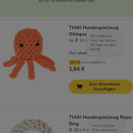
Bis zu 7% Rabatt mit unserem Abo
TIAKI Hundespielzeug
Oktopus
Der niedrigste
ca. Ø 12 x H 7 cm
Preis der letzten
30 Tage vor dem
Rabatt
Not rated
-25.1%
sonst
2,59 €
1,94 €
Zum Warenkorb
hinzufügen
TIAKI Hundespielzeug Rope
Ring
Der niedrigste
Ø 18 x H 4,5 cm
Preis der letzten