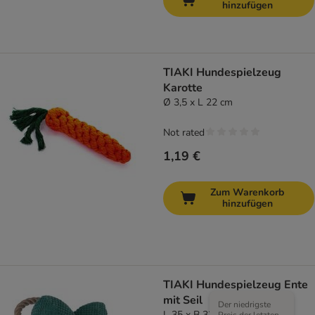
hinzufügen
TIAKI Hundespielzeug
Karotte
Ø 3,5 x L 22 cm
Not rated
1,19 €
Zum Warenkorb
hinzufügen
TIAKI Hundespielzeug Ente
mit Seil
Der niedrigste
L 35 x B 32,5 x H 8 cm