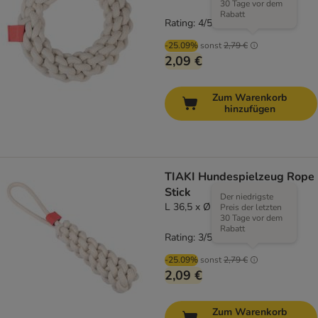
30 Tage vor dem
Rabatt
Rating: 4/5
(
2
)
-25.09%
sonst
2,79 €
2,09 €
Zum Warenkorb
hinzufügen
TIAKI Hundespielzeug Rope
Stick
Der niedrigste
L 36,5 x Ø 5,5 cm
Preis der letzten
30 Tage vor dem
Rabatt
Rating: 3/5
(
6
)
-25.09%
sonst
2,79 €
2,09 €
Zum Warenkorb