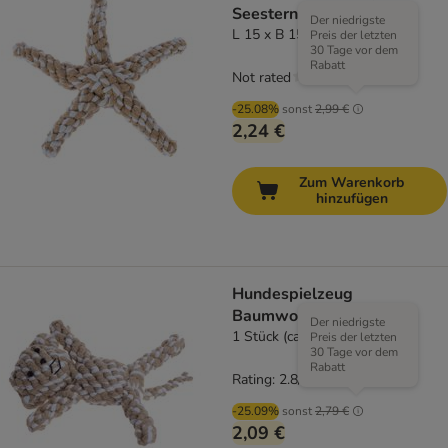
Seestern für Hunde
Der niedrigste
L 15 x B 15 x H 3,5 cm
Preis der letzten
30 Tage vor dem
Rabatt
Not rated
-25.08%
sonst
2,99 €
2,24 €
Zum Warenkorb
hinzufügen
Hundespielzeug
Baumwolltau-Äffchen
Der niedrigste
1 Stück (ca. 18 cm)
Preis der letzten
30 Tage vor dem
Rabatt
Rating: 2.8/5
(
25
)
-25.09%
sonst
2,79 €
2,09 €