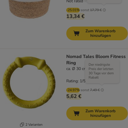
Not rated
-25.01%
sonst
17,79 €
13,34 €
Zum Warenkorb
hinzufügen
Nomad Tales Bloom Fitness
Ring
Der niedrigste
ca. Ø 30 cm (Größe L)
Preis der letzten
30 Tage vor dem
Rabatt
Rating: 1/5
(
1
)
-24.97%
sonst
7,49 €
5,62 €
Zum Warenkorb
hinzufügen
2 Varianten