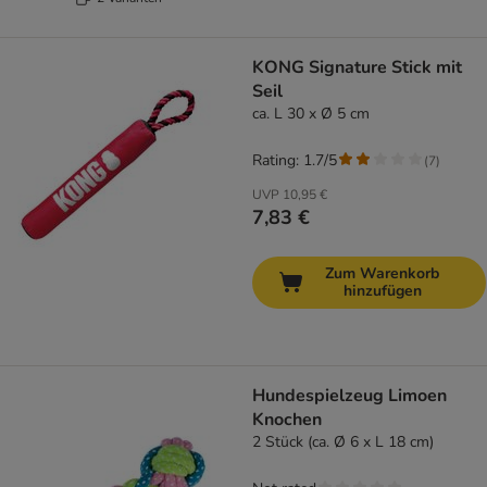
KONG Signature Stick mit
Seil
ca. L 30 x Ø 5 cm
Rating: 1.7/5
(
7
)
UVP
10,95 €
7,83 €
Zum Warenkorb
hinzufügen
Hundespielzeug Limoen
Knochen
2 Stück (ca. Ø 6 x L 18 cm)