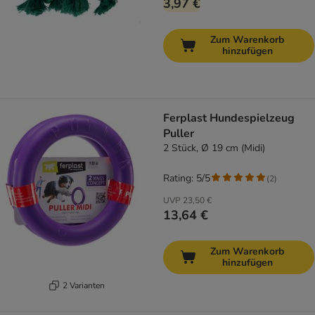
3,97 €
Zum Warenkorb
hinzufügen
Ferplast Hundespielzeug
Puller
2 Stück, Ø 19 cm (Midi)
Rating: 5/5
(
2
)
UVP
23,50 €
13,64 €
Zum Warenkorb
hinzufügen
2 Varianten