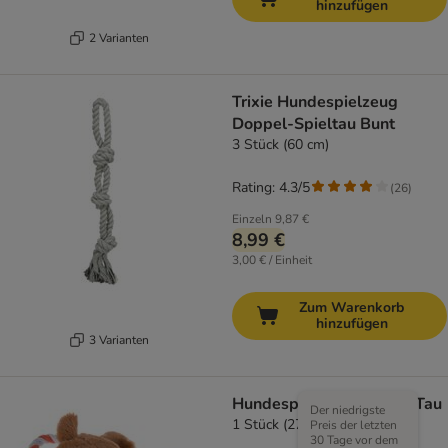
hinzufügen
2 Varianten
Trixie Hundespielzeug
Doppel-Spieltau Bunt
3 Stück (60 cm)
Rating: 4.3/5
(
26
)
Einzeln
9,87 €
8,99 €
3,00 € / Einheit
Zum Warenkorb
hinzufügen
3 Varianten
Hundespielzeug Bär mit Tau
Der niedrigste
1 Stück (27 cm)
Preis der letzten
30 Tage vor dem