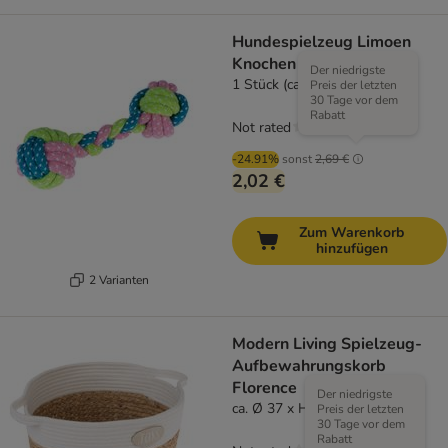
Hundespielzeug Limoen
Knochen
Der niedrigste
1 Stück (ca. Ø 6 x L 18 cm)
Preis der letzten
30 Tage vor dem
Rabatt
Not rated
-24.91%
sonst
2,69 €
2,02 €
Zum Warenkorb
hinzufügen
2 Varianten
Modern Living Spielzeug-
Aufbewahrungskorb
Florence
Der niedrigste
ca. Ø 37 x H 23 cm
Preis der letzten
30 Tage vor dem
Rabatt