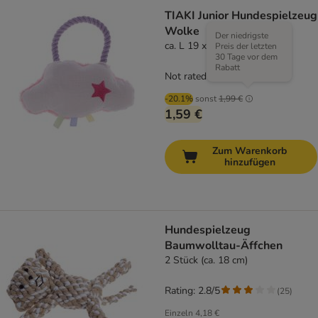
TIAKI Junior Hundespielzeug
Wolke
Der niedrigste
ca. L 19 x B 17 x H 5 cm
Preis der letzten
30 Tage vor dem
Rabatt
Not rated
-20.1%
sonst
1,99 €
1,59 €
Zum Warenkorb
hinzufügen
Hundespielzeug
Baumwolltau-Äffchen
2 Stück (ca. 18 cm)
Rating: 2.8/5
(
25
)
Einzeln
4,18 €