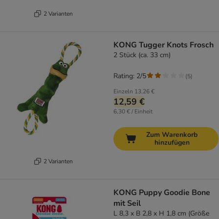
2 Varianten
KONG Tugger Knots Frosch
2 Stück (ca. 33 cm)
Rating: 2/5
(
5
)
Einzeln
13,26 €
12,59 €
6,30 € / Einheit
Zum Warenkorb
hinzufügen
2 Varianten
KONG Puppy Goodie Bone
mit Seil
L 8,3 x B 2,8 x H 1,8 cm (Größe