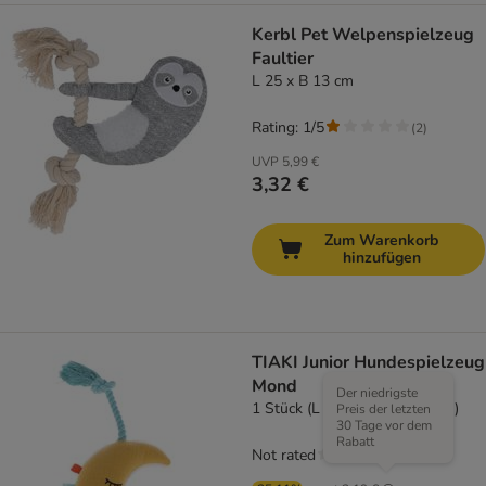
Kerbl Pet Welpenspielzeug
Faultier
L 25 x B 13 cm
Rating: 1/5
(
2
)
UVP
5,99 €
3,32 €
Zum Warenkorb
hinzufügen
TIAKI Junior Hundespielzeug
Mond
Der niedrigste
1 Stück (L 23 x B 14 x H 5 cm)
Preis der letzten
30 Tage vor dem
Rabatt
Not rated