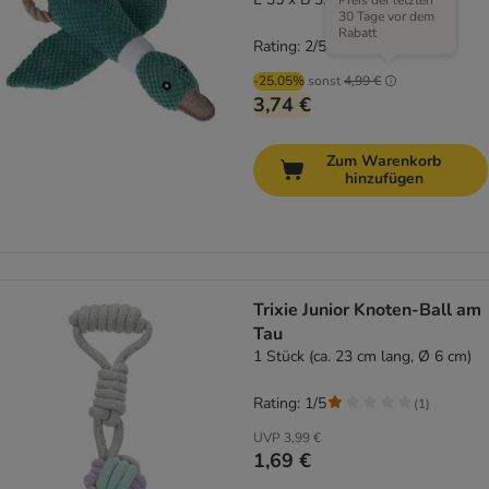
Preis der letzten
30 Tage vor dem
Rabatt
Rating: 2/5
(
1
)
-25.05%
sonst
4,99 €
3,74 €
Zum Warenkorb
hinzufügen
Trixie Junior Knoten-Ball am
Tau
1 Stück (ca. 23 cm lang, Ø 6 cm)
Rating: 1/5
(
1
)
UVP
3,99 €
1,69 €