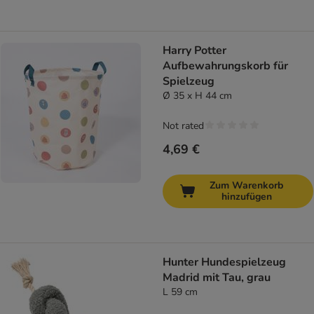
Harry Potter
Aufbewahrungskorb für
Spielzeug
Ø 35 x H 44 cm
Not rated
4,69 €
Zum Warenkorb
hinzufügen
Hunter Hundespielzeug
Madrid mit Tau, grau
L 59 cm