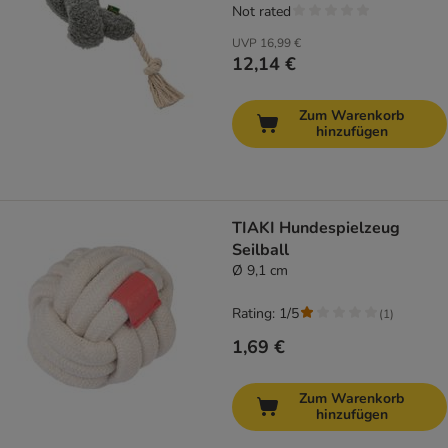
Not rated
UVP
16,99 €
12,14 €
Zum Warenkorb
hinzufügen
TIAKI Hundespielzeug
Seilball
Ø 9,1 cm
Rating: 1/5
(
1
)
1,69 €
Zum Warenkorb
hinzufügen