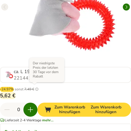
Der niedrigste
Preis der letzten
ca. L 19 x B 15 x H 5 cm
30 Tage vor dem
Rabatt
2214413.0
-24.97%
sonst
7,49 €
5,62 €
Zum Warenkorb
Zum Warenkorb
hinzufügen
hinzufügen
Lieferzeit 2-4 Werktage
mehr...