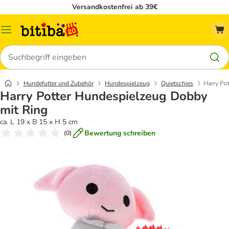
Versandkostenfrei ab 39€
Menü
Suchen
Hundefutter und Zubehör
Hundespielzeug
Quietschies
Harry Po
Harry Potter Hundespielzeug Dobby
mit Ring
ca. L 19 x B 15 x H 5 cm
Bewertung schreiben
(
0
)