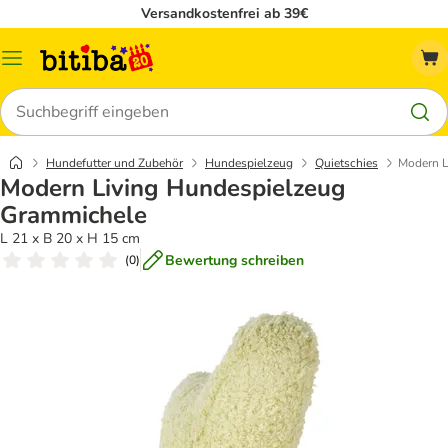
Versandkostenfrei ab 39€
Menü
Suchen
Hundefutter und Zubehör
Hundespielzeug
Quietschies
Modern L
Modern Living Hundespielzeug
Grammichele
L 21 x B 20 x H 15 cm
Bewertung schreiben
(
0
)