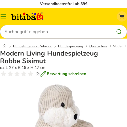
Versandkostenfrei ab 39€
Menü
Suchen
Hundefutter und Zubehör
Hundespielzeug
Quietschies
Modern L
Modern Living Hundespielzeug
Robbe Sisimut
ca. L 27 x B 16 x H 17 cm
Bewertung schreiben
(
0
)