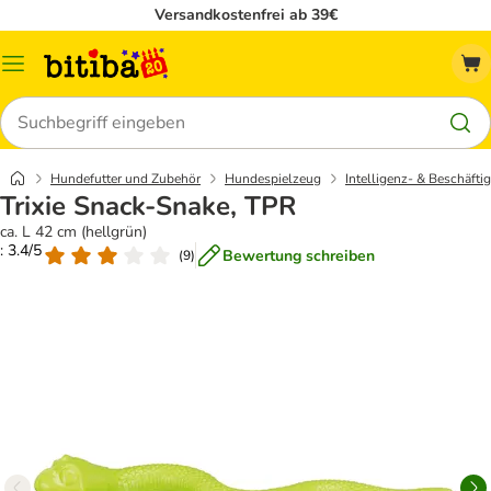
Versandkostenfrei ab 39€
Menü
Suchen
Hundefutter und Zubehör
Hundespielzeug
Intelligenz- & Beschäft
Trixie Snack-Snake, TPR
ca. L 42 cm (hellgrün)
: 3.4/5
Bewertung schreiben
(
9
)