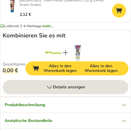
passend dazu: Trixie Premio Leberwurst 110 g (OHNE
Snack-Snake)
2,12 €
Lieferzeit 2-4 Werktage
mehr...
Kombinieren Sie es mit
Gesamtpreis
Alles in den
Alles in den
0,00 €
Warenkorb legen
Warenkorb legen
Details anzeigen
Produktbeschreibung
Analytische Bestandteile