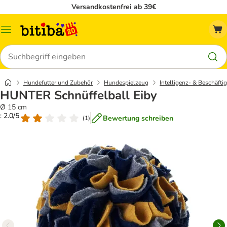
Versandkostenfrei ab 39€
Menü
Suchen
Hundefutter und Zubehör
Hundespielzeug
Intelligenz- & Beschäft
HUNTER Schnüffelball Eiby
Ø 15 cm
: 2.0/5
Bewertung schreiben
(
1
)