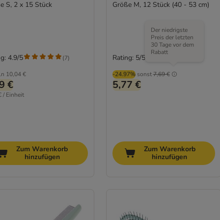
e S, 2 x 15 Stück
Größe M, 12 Stück (40 - 53 cm)
Der niedrigste
Preis der letzten
30 Tage vor dem
Rabatt
g: 4.9/5
Rating: 5/5
(
7
)
(
1
)
ln
10,04 €
-24.97%
sonst
7,69 €
9 €
5,77 €
 / Einheit
Zum Warenkorb
Zum Warenkorb
hinzufügen
hinzufügen