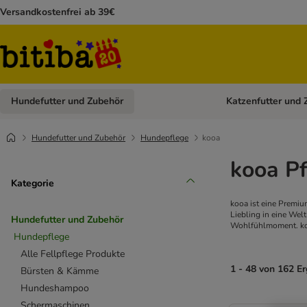
Versandkostenfrei ab 39€
Hundefutter und Zubehör
Katzenfutter und 
Kategorie-Menü öffn
Hundefutter und Zubehör
Hundepflege
kooa
kooa P
Kategorie
kooa ist eine Premiu
Liebling in eine Wel
Hundefutter und Zubehör
Wohlfühlmoment. koo
Hundepflege
Alle Fellpflege Produkte
1 - 48 von 162 E
Bürsten & Kämme
Hundeshampoo
Schermaschinen