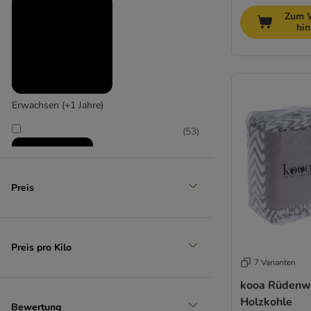
Zum 
hi
Erwachsen (+1 Jahre)
(
53
)
Preis
Senior (+7 Jahre)
Preis pro Kilo
7 Varianten
kooa Rüdenwi
Holzkohle
Bewertung