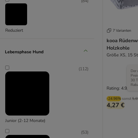
(
84
)
Reduziert
7 Varianten
Groß 26-45 kg
kooa Rüdenwi
(
17
)
Holzkohle
Lebensphase Hund
Größe XS, 15 S
(
112
)
Der 
Prei
30 T
Raba
Rating: 4.9/5
Extra-groß > 45 kg
-24.96%
sonst
5,6
4,27 €
Junior (2-12 Monate)
(
53
)