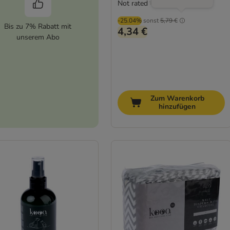
Not rated
-25.04%
sonst
5,79 €
Bis zu 7% Rabatt mit
4,34 €
unserem Abo
Zum Warenkorb
hinzufügen