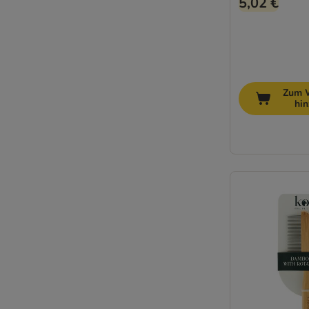
5,02 €
Zum 
hi