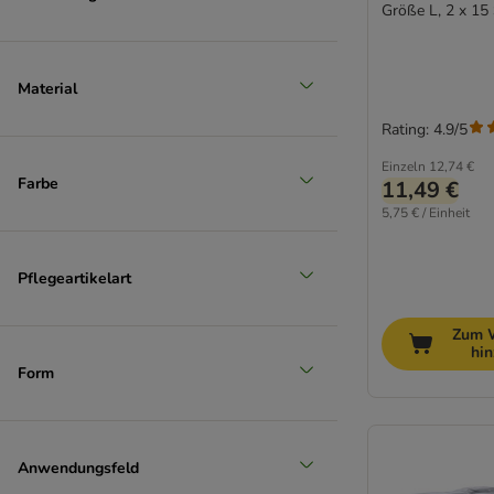
Größe L, 2 x 15
Material
Rating: 4.9/5
Einzeln
12,74 €
Farbe
11,49 €
5,75 € / Einheit
Pflegeartikelart
Zum 
hi
Form
Anwendungsfeld