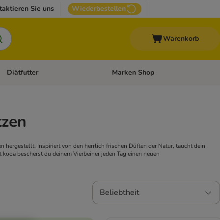
taktieren Sie uns
Wiederbestellen
Warenkorb
Diätfutter
Marken Shop
Zubehör
Kategorie-Menü öffnen: Andere Haustiere
Kategorie-Menü öffnen: Diätfutter
tzen
hergestellt. Inspiriert von den herrlich frischen Düften der Natur, taucht dein
it kooa bescherst du deinem Vierbeiner jeden Tag einen neuen
Beliebtheit