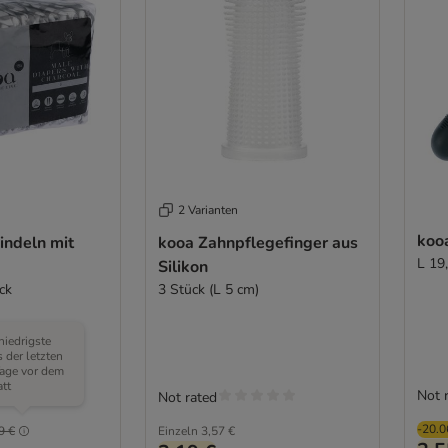
2 Varianten
koo
ndeln mit
kooa Zahnpflegefinger aus
L 19
Silikon
ck
3 Stück (L 5 cm)
niedrigste
s der letzten
age vor dem
tt
Not 
Not rated
(
7
)
-20.
9 €
Einzeln
3,57 €