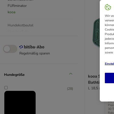
FURminator
kooa
Wir ve
verwen
Hundekotbeutel
können
Cookie
Hundetoilette
Produk
Augen- & Ohrenpflege
jederz
Inform
Pfotenpflege
person
Zahnpflege
sowie
Regelmäßig sparen
Ungezieferschutz
Ardap
Einste
Adaptil
Hundegröße
kooa Schleck
Hausapotheke
Bathtime
L 18,5 x B 15,5
(
28
)
Alle Reinigungsprodukte
Hundetuch & Bademantel
Der 
Reiniger & Geruchsentferner
Prei
Polsterbürste & Fusselrolle
30 T
Raba