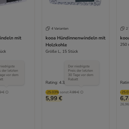
4 Varianten
2 
ndeln mit
kooa Hündinnenwindeln mit
koo
Holzkohle
250 
tück
Größe L, 15 Stück
niedrigste
Der niedrigste
s der letzten
Preis der letzten
age vor dem
30 Tage vor dem
tt
Rabatt
Rating: 4.3/5
Ratin
(
7
)
(
3
)
9 €
-25.03%
sonst
7,99 €
-25.
5,99 €
6,7
26,96 