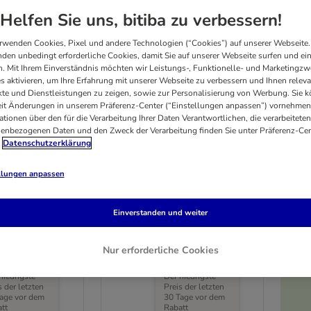
Helfen Sie uns, bitiba zu verbessern!
rwenden Cookies, Pixel und andere Technologien (“Cookies”) auf unserer Webseite.
den unbedingt erforderliche Cookies, damit Sie auf unserer Webseite surfen und ei
. Mit Ihrem Einverständnis möchten wir Leistungs-, Funktionelle- und Marketingzw
s aktivieren, um Ihre Erfahrung mit unserer Webseite zu verbessern und Ihnen relev
te und Dienstleistungen zu zeigen, sowie zur Personalisierung von Werbung. Sie 
eit Änderungen in unserem Präferenz-Center (“Einstellungen anpassen”) vornehmen
ationen über den für die Verarbeitung Ihrer Daten Verantwortlichen, die verarbeiteten
enbezogenen Daten und den Zweck der Verarbeitung finden Sie unter Präferenz-Cen
Datenschutzerklärung
llungen anpassen
matte
kooa Doppelseitiger
Einverstanden und weiter
Pflegehandschuh
 x H 1 cm
L 24 x B 19 cm
Nur erforderliche Cookies
niedrigste
Der niedrigste
s der letzten
Preis der letzten
age vor dem
30 Tage vor dem
tt
Rabatt