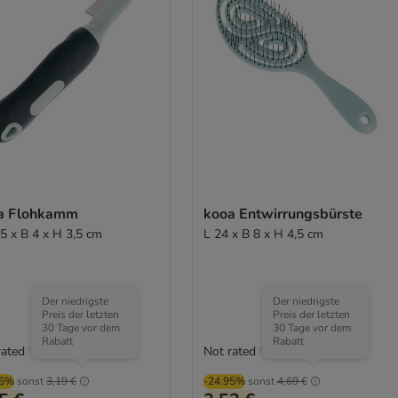
a Flohkamm
kooa Entwirrungsbürste
,5 x B 4 x H 3,5 cm
L 24 x B 8 x H 4,5 cm
Der niedrigste
Der niedrigste
Preis der letzten
Preis der letzten
30 Tage vor dem
30 Tage vor dem
Rabatt
Rabatt
rated
Not rated
06%
sonst
3,19 €
-24.95%
sonst
4,69 €