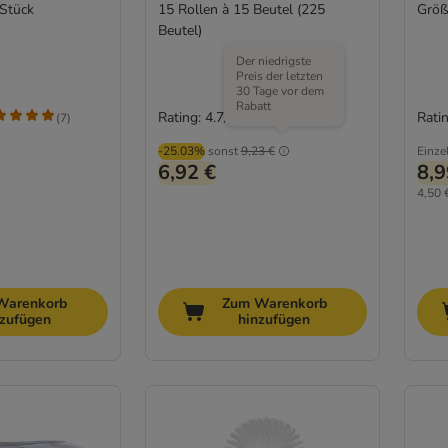
 Stück
15 Rollen à 15 Beutel (225
Größ
Beutel)
Der niedrigste
Preis der letzten
30 Tage vor dem
Rabatt
Rating: 4.7/5
Ratin
(
7
)
(
3
)
-25.03%
sonst
9,23 €
Einze
6,92 €
8,9
4,50 €
Warenkorb
Zum Warenkorb
nzufügen
hinzufügen