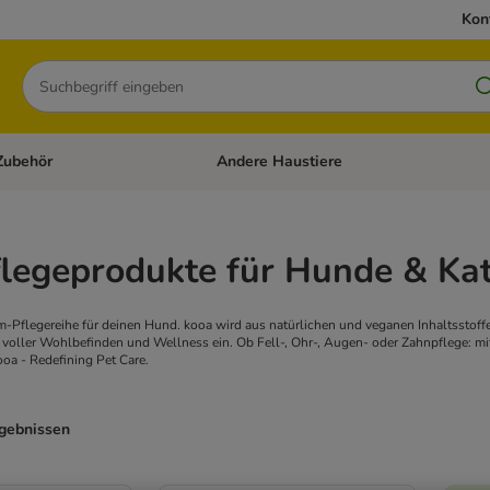
Kon
Suchen
Zubehör
Andere Haustiere
en: Hundefutter und Zubehör
Kategorie-Menü öffnen: Katzenfutter und 
flegeprodukte für Hunde & Ka
m-Pflegereihe für deinen Hund. kooa wird aus natürlichen und veganen Inhaltsstoffen 
t voller Wohlbefinden und Wellness ein. Ob Fell-, Ohr-, Augen- oder Zahnpflege: m
a - Redefining Pet Care.
rgebnissen