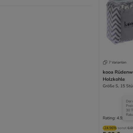
7 Varianten
kooa Rüdenwi
Holzkohle
Größe S, 15 Stü
Der 
Prei
30 T
Raba
Rating: 4.9/5
-24.96%
sonst
6,6