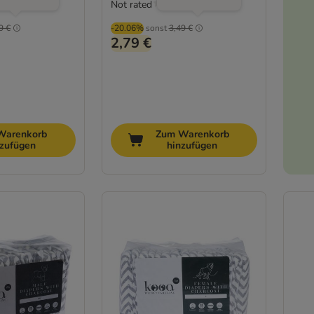
Not rated
(
1
)
9 €
-20.06%
sonst
3,49 €
2,79 €
Warenkorb
Zum Warenkorb
nzufügen
hinzufügen