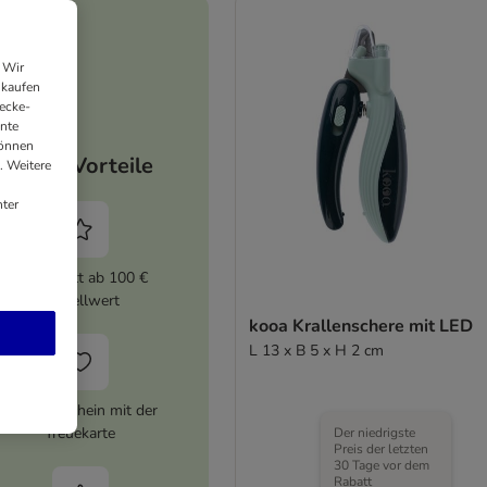
 Wir
nkaufen
ecke-
ante
können
Deine Vorteile
. Weitere
ter
5% Rabatt ab 100 €
Bestellwert
kooa Krallenschere mit LED
L 13 x B 5 x H 2 cm
10 € Gutschein mit der
Treuekarte
Der niedrigste
Preis der letzten
30 Tage vor dem
Rabatt