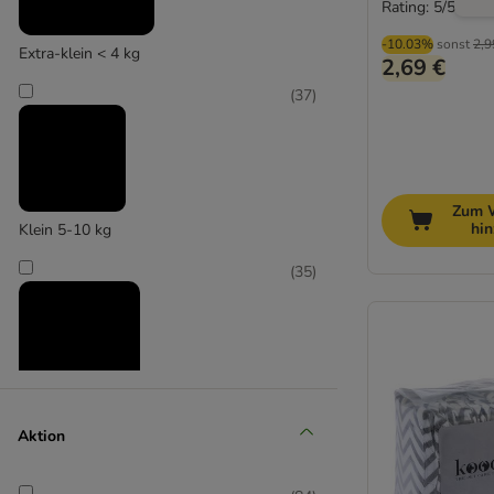
Rating: 5/5
-10.03%
sonst
2,9
Extra-klein < 4 kg
2,69 €
(
37
)
Zum 
hi
Klein 5-10 kg
(
35
)
Mittel 11-25 kg
Aktion
(
31
)