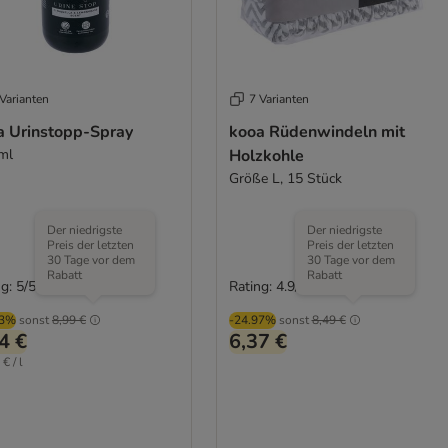
Varianten
7 Varianten
a Urinstopp-Spray
kooa Rüdenwindeln mit
ml
Holzkohle
Größe L, 15 Stück
Der niedrigste
Der niedrigste
Preis der letzten
Preis der letzten
30 Tage vor dem
30 Tage vor dem
Rabatt
Rabatt
g: 5/5
Rating: 4.9/5
(
1
)
(
7
)
03%
sonst
8,99 €
-24.97%
sonst
8,49 €
4 €
6,37 €
€ / l