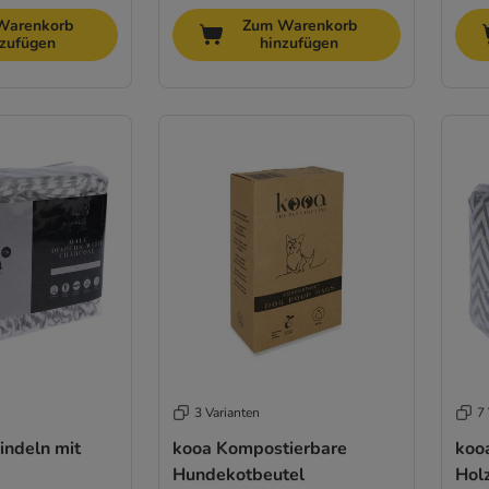
Warenkorb
Zum Warenkorb
nzufügen
hinzufügen
3 Varianten
7 
ndeln mit
kooa Kompostierbare
koo
Hundekotbeutel
Hol