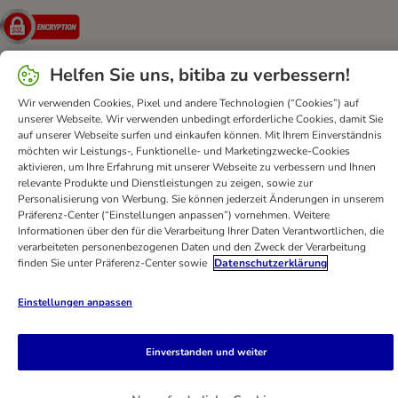
Security
Helfen Sie uns, bitiba zu verbessern!
Wir verwenden Cookies, Pixel und andere Technologien (“Cookies”) auf
FAQ & Kontakt
Allgemeine Geschäftsbedingungen
unserer Webseite. Wir verwenden unbedingt erforderliche Cookies, damit Sie
Datenschutz
Impressum
Digital Services Act
auf unserer Webseite surfen und einkaufen können. Mit Ihrem Einverständnis
möchten wir Leistungs-, Funktionelle- und Marketingzwecke-Cookies
Versandinformationen
Zahlungsarten
Vertrag widerrufen
aktivieren, um Ihre Erfahrung mit unserer Webseite zu verbessern und Ihnen
Entsorgungs-und Umweltbestimmungen
relevante Produkte und Dienstleistungen zu zeigen, sowie zur
Personalisierung von Werbung. Sie können jederzeit Änderungen in unserem
Erklärung zur Barrierefreiheit
Präferenz-Center (“Einstellungen anpassen”) vornehmen. Weitere
Informationen über den für die Verarbeitung Ihrer Daten Verantwortlichen, die
bitiba GmbH
2026
verarbeiteten personenbezogenen Daten und den Zweck der Verarbeitung
finden Sie unter Präferenz-Center sowie
Datenschutzerklärung
Einstellungen anpassen
Einverstanden und weiter