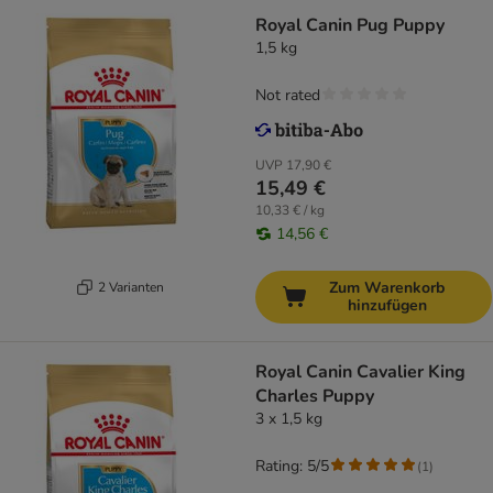
Royal Canin Pug Puppy
1,5 kg
Not rated
UVP
17,90 €
15,49 €
10,33 € / kg
14,56 €
Zum Warenkorb
2 Varianten
hinzufügen
Royal Canin Cavalier King
Charles Puppy
3 x 1,5 kg
Rating: 5/5
(
1
)