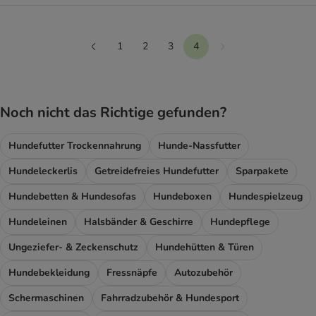
1
2
3
4
Weiter
vorherige
Noch nicht das Richtige gefunden?
Hundefutter Trockennahrung
Hunde-Nassfutter
Hundeleckerlis
Getreidefreies Hundefutter
Sparpakete
Hundebetten & Hundesofas
Hundeboxen
Hundespielzeug
Hundeleinen
Halsbänder & Geschirre
Hundepflege
Ungeziefer- & Zeckenschutz
Hundehütten & Türen
Hundebekleidung
Fressnäpfe
Autozubehör
Schermaschinen
Fahrradzubehör & Hundesport