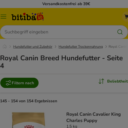
Versandkostenfrei ab 39€
Menü
Suchen
Hundefutter und Zubehör
Hundefutter Trockennahrung
Royal Canin
Royal Canin Breed Hundefutter - Seite
4
Beliebtheit
Filtern nach
145 - 154 von 154 Ergebnissen
Royal Canin Cavalier King
Charles Puppy
1,5 kg