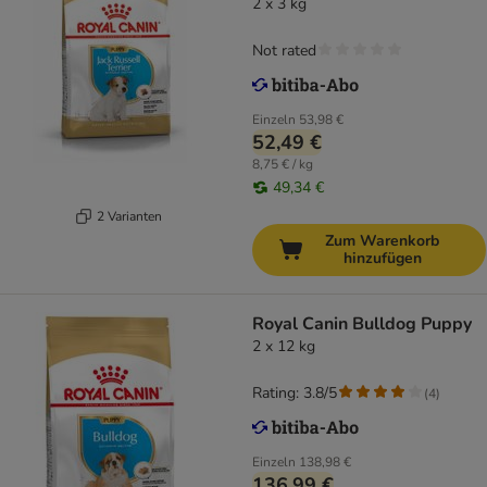
2 x 3 kg
Not rated
Einzeln
53,98 €
52,49 €
8,75 € / kg
49,34 €
2 Varianten
Zum Warenkorb
hinzufügen
Royal Canin Bulldog Puppy
2 x 12 kg
Rating: 3.8/5
(
4
)
Einzeln
138,98 €
136,99 €