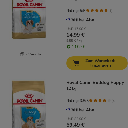
Rating: 5/5
(
1
)
UVP
17,90 €
14,99 €
9,99 € / kg
14,09 €
2 Varianten
Zum Warenkorb
hinzufügen
Royal Canin Bulldog Puppy
12 kg
Rating: 3.8/5
(
4
)
UVP
82,90 €
69,49 €