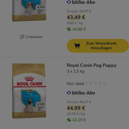
Einzeln
44,97 €
43,49 €
9,66 € / kg
40,88 €
2 Varianten
Zum Warenkorb
hinzufügen
Royal Canin Pug Puppy
3 x 1,5 kg
Not rated
Einzeln
46,47 €
44,99 €
10,00 € / kg
42,29 €