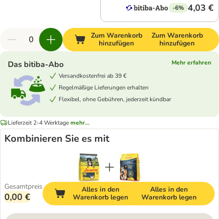
4,03 €
-6%
Zum Warenkorb
Zum Warenkorb
hinzufügen
hinzufügen
Mehr erfahren
Das bitiba-Abo
Versandkostenfrei ab 39 €
Regelmäßige Lieferungen erhalten
Flexibel, ohne Gebühren, jederzeit kündbar
Lieferzeit 2-4 Werktage
mehr...
Kombinieren Sie es mit
Gesamtpreis
Alles in den
Alles in den
0,00 €
Warenkorb legen
Warenkorb legen