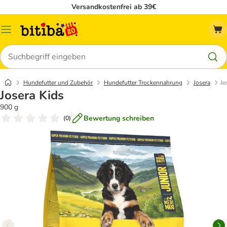
Versandkostenfrei ab 39€
Menü
Suchen
Hundefutter und Zubehör
Hundefutter Trockennahrung
Josera
Jo
Josera Kids
900 g
Bewertung schreiben
(
0
)