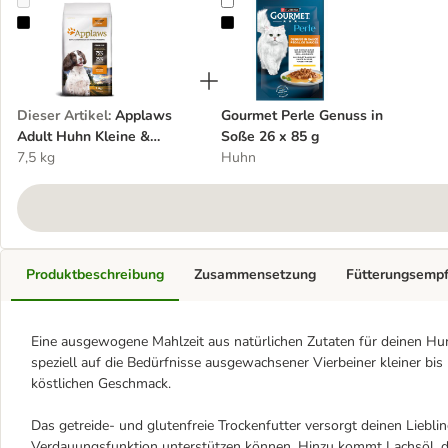
Applaws Adult Huhn Kleine & Mittelgroße Rassen
Gourmet Perle Genuss in Soße 26
Dieser Artikel
:
Applaws
Gourmet Perle Genuss in
Adult Huhn Kleine &
Soße 26 x 85 g
Mittelgroße Rassen
7,5 kg
Huhn
Produktbeschreibung
Zusammensetzung
Fütterungsemp
Eine ausgewogene Mahlzeit aus natürlichen Zutaten für deinen H
speziell auf die Bedürfnisse ausgewachsener Vierbeiner kleiner b
köstlichen Geschmack.
Das getreide- und glutenfreie Trockenfutter versorgt deinen Liebli
Verdauungsfunktion unterstützen können. Hinzu kommt Lachsöl, d