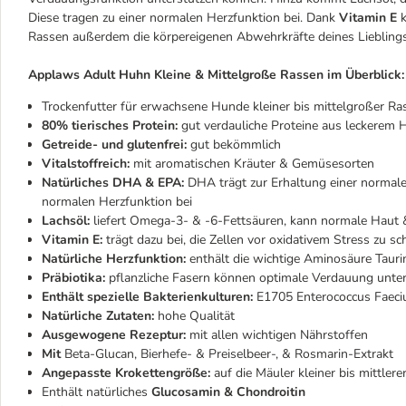
Diese tragen zu einer normalen Herzfunktion bei. Dank
Vitamin E
Rassen außerdem die körpereigenen Abwehrkräfte deines Lieblings
Applaws Adult Huhn Kleine & Mittelgroße Rassen
im Überblick:
Trockenfutter für erwachsene Hunde kleiner bis mittelgroßer Ra
80% tierisches Protein:
gut verdauliche Proteine aus leckerem 
Getreide- und glutenfrei:
gut bekömmlich
Vitalstoffreich:
mit aromatischen Kräuter & Gemüsesorten
Natürliches DHA & EPA:
DHA trägt zur Erhaltung einer normale
normalen Herzfunktion bei
Lachsöl:
liefert Omega-3- & -6-Fettsäuren, kann normale Haut &
Vitamin E:
trägt dazu bei, die Zellen vor oxidativem Stress zu sc
Natürliche Herzfunktion:
enthält die wichtige Aminosäure Tauri
Präbiotika:
pflanzliche Fasern können optimale Verdauung unte
Enthält spezielle Bakterienkulturen:
E1705 Enterococcus Faeci
Natürliche Zutaten:
hohe Qualität
Ausgewogene Rezeptur:
mit allen wichtigen Nährstoffen
Mit
Beta-Glucan, Bierhefe- & Preiselbeer-, & Rosmarin-Extrakt
Angepasste Krokettengröße:
auf die Mäuler kleiner bis mittle
Enthält natürliches
Glucosamin & Chondroitin