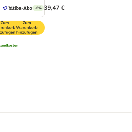
39,47 €
-6%
Zum
Zum
renkorb
Warenkorb
nzufügen
hinzufügen
sandkosten