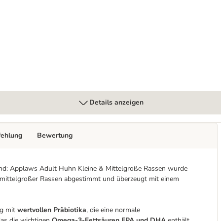
 x 85 g
Details anzeigen
fehlung
Bewertung
und: Applaws Adult Huhn Kleine & Mittelgroße Rassen wurde
is mittelgroßer Rassen abgestimmt und überzeugt mit einem
ng mit
wertvollen Präbiotika
, die eine normale
as die wichtigen
Omega-3-Fettsäuren EPA und DHA
enthält.