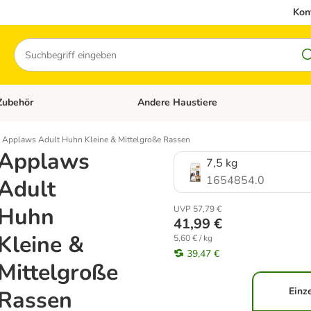
Kon
Suchen
Zubehör
Andere Haustiere
en: Hundefutter und Zubehör
Kategorie-Menü öffnen: Katzenfutter und 
Applaws Adult Huhn Kleine & Mittelgroße Rassen
Applaws
7,5 kg
1654854.0
Adult
Huhn
UVP 57,79 €
41,99 €
Kleine &
5,60 € / kg
39,47 €
Mittelgroße
Einz
Rassen