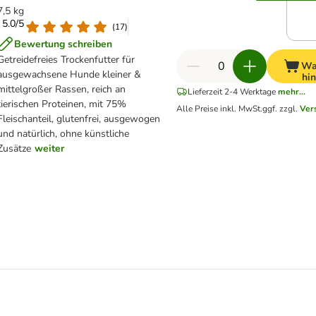
7,5 kg
: 5.0/5
(
17
)
Bewertung schreiben
Getreidefreies Trockenfutter für
Wa
ausgewachsene Hunde kleiner &
hi
mittelgroßer Rassen, reich an
Lieferzeit 2-4 Werktage
mehr...
tierischen Proteinen, mit 75%
Alle Preise inkl. MwSt.
ggf. zzgl.
Ver
Fleischanteil, glutenfrei, ausgewogen
und natürlich, ohne künstliche
Zusätze
weiter