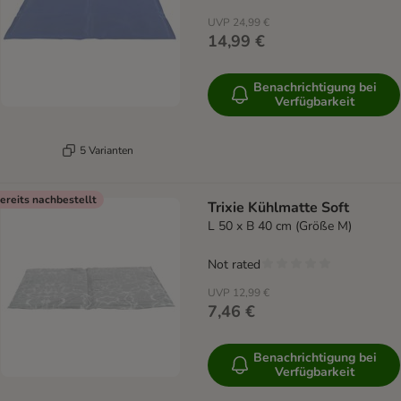
UVP
24,99 €
14,99 €
Benachrichtigung bei
Verfügbarkeit
5 Varianten
ereits nachbestellt
Trixie Kühlmatte Soft
L 50 x B 40 cm (Größe M)
Not rated
UVP
12,99 €
7,46 €
Benachrichtigung bei
Verfügbarkeit