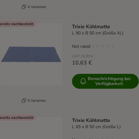
4 Varianten
ereits nachbestellt
Trixie Kühlmatte
L 90 x B 50 cm (Größe XL)
Not rated
UVP
16,99 €
10,63 €
Benachrichtigung bei
Verfügbarkeit
5 Varianten
ereits nachbestellt
Trixie Kühlmatte
L 65 x B 50 cm (Größe L)