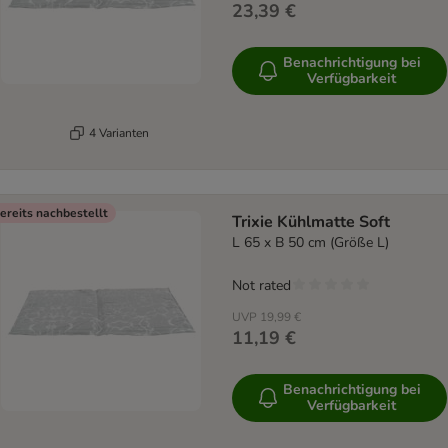
23,39 €
Benachrichtigung bei
Verfügbarkeit
4 Varianten
ereits nachbestellt
Trixie Kühlmatte Soft
L 65 x B 50 cm (Größe L)
Not rated
UVP
19,99 €
11,19 €
Benachrichtigung bei
Verfügbarkeit