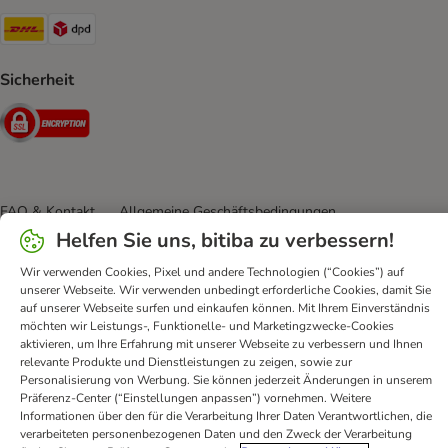
DHL Shipping Method
DPD Shipping Method
Sicherheit
Security
FAQ & Kontakt
Allgemeine Geschäftsbedingungen
Helfen Sie uns, bitiba zu verbessern!
Datenschutz
Impressum
Digital Services Act
Versandinformationen
Zahlungsarten
Vertrag widerrufen
Wir verwenden Cookies, Pixel und andere Technologien (“Cookies”) auf
unserer Webseite. Wir verwenden unbedingt erforderliche Cookies, damit Sie
Entsorgungs-und Umweltbestimmungen
auf unserer Webseite surfen und einkaufen können. Mit Ihrem Einverständnis
Erklärung zur Barrierefreiheit
möchten wir Leistungs-, Funktionelle- und Marketingzwecke-Cookies
aktivieren, um Ihre Erfahrung mit unserer Webseite zu verbessern und Ihnen
bitiba GmbH
2026
relevante Produkte und Dienstleistungen zu zeigen, sowie zur
Personalisierung von Werbung. Sie können jederzeit Änderungen in unserem
Präferenz-Center (“Einstellungen anpassen”) vornehmen. Weitere
Informationen über den für die Verarbeitung Ihrer Daten Verantwortlichen, die
verarbeiteten personenbezogenen Daten und den Zweck der Verarbeitung