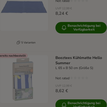
Not rated
UVP
12,99 €
8,24 €
Benachrichtigung bei
Verfügbarkeit
5 Varianten
ereits nachbestellt
Beeztees Kühlmatte Hello
Summer
L 65 x B 50 cm (Größe S)
Not rated
UVP
12,99 €
8,62 €
Benachrichtigung bei
Verfügbarkeit