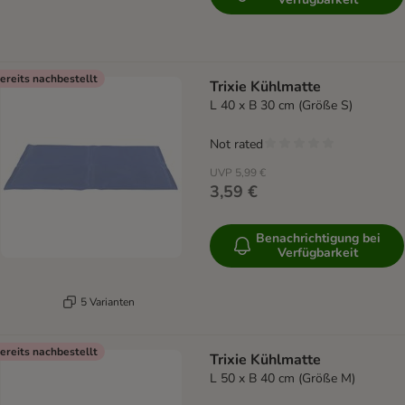
ereits nachbestellt
Trixie Kühlmatte
L 40 x B 30 cm (Größe S)
Not rated
UVP
5,99 €
3,59 €
Benachrichtigung bei
Verfügbarkeit
5 Varianten
ereits nachbestellt
Trixie Kühlmatte
L 50 x B 40 cm (Größe M)