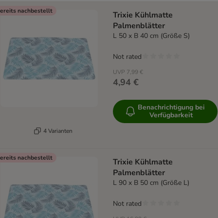
ereits nachbestellt
Trixie Kühlmatte
Palmenblätter
L 50 x B 40 cm (Größe S)
Not rated
UVP
7,99 €
4,94 €
Benachrichtigung bei
Verfügbarkeit
4 Varianten
ereits nachbestellt
Trixie Kühlmatte
Palmenblätter
L 90 x B 50 cm (Größe L)
Not rated