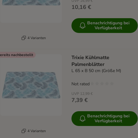
UVP
16,99 €
10,16 €
Benachrichtigung bei
Verfügbarkeit
4 Varianten
ereits nachbestellt
Trixie Kühlmatte
Palmenblätter
L 65 x B 50 cm (Größe M)
Not rated
UVP
12,99 €
7,39 €
Benachrichtigung bei
Verfügbarkeit
4 Varianten