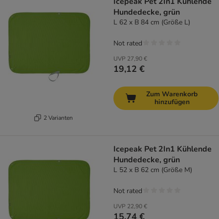
Icepeak Pet 2In1 Kühlende
Hundedecke, grün
L 62 x B 84 cm (Größe L)
Not rated
UVP
27,90 €
19,12 €
Zum Warenkorb
hinzufügen
2 Varianten
Icepeak Pet 2In1 Kühlende
Hundedecke, grün
L 52 x B 62 cm (Größe M)
Not rated
UVP
22,90 €
15,74 €