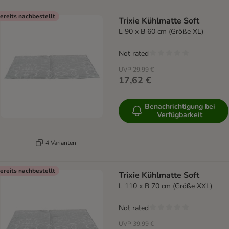
ereits nachbestellt
Trixie Kühlmatte Soft
L 90 x B 60 cm (Größe XL)
Not rated
UVP
29,99 €
17,62 €
Benachrichtigung bei
Verfügbarkeit
4 Varianten
ereits nachbestellt
Trixie Kühlmatte Soft
L 110 x B 70 cm (Größe XXL)
Not rated
UVP
39,99 €