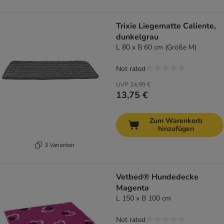
Trixie Liegematte Caliente,
dunkelgrau
L 80 x B 60 cm (Größe M)
Not rated
UVP
24,99 €
13,75 €
Zum Warenkorb
hinzufügen
3 Varianten
Vetbed® Hundedecke
Magenta
L 150 x B 100 cm
Not rated