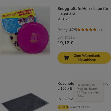
SnuggleSafe Heizkissen für
Haustiere
Ø 20 cm
Rating: 4.7/5
(
38
)
UVP
27,22 €
19,12 €
Zum Warenkorb
hinzufügen
Kuscheldecke Velvet granit
Der niedrigste
L 100 x B 70 cm
Preis der letzten
30 Tage vor dem
Rabatt
Rating: 5/5
(
3
)
-25.03%
sonst
9,79 €