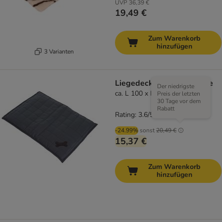
UVP
36,39 €
19,49 €
Zum Warenkorb
hinzufügen
3 Varianten
Liegedecke Freedom Bone
Der niedrigste
ca. L 100 x B 70 x H 4 cm
Preis der letzten
30 Tage vor dem
Rabatt
Rating: 3.6/5
(
9
)
-24.99%
sonst
20,49 €
15,37 €
Zum Warenkorb
hinzufügen