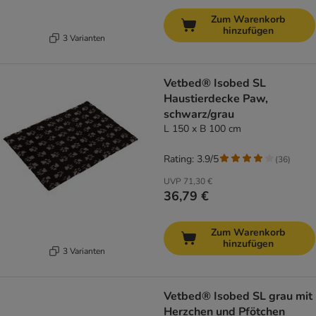
Zum Warenkorb
hinzufügen
3 Varianten
Vetbed® Isobed SL
Haustierdecke Paw,
schwarz/grau
L 150 x B 100 cm
Rating: 3.9/5
(
36
)
UVP
71,30 €
36,79 €
Zum Warenkorb
hinzufügen
3 Varianten
Vetbed® Isobed SL grau mit
Herzchen und Pfötchen