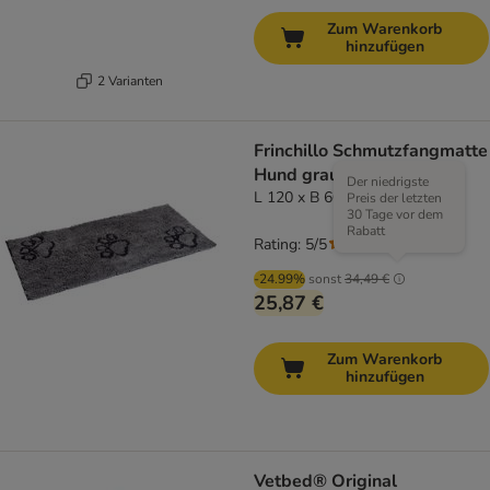
Zum Warenkorb
hinzufügen
2 Varianten
Frinchillo Schmutzfangmatte
Hund grau
Der niedrigste
L 120 x B 60 cm
Preis der letzten
30 Tage vor dem
Rabatt
Rating: 5/5
(
2
)
-24.99%
sonst
34,49 €
25,87 €
Zum Warenkorb
hinzufügen
Vetbed® Original