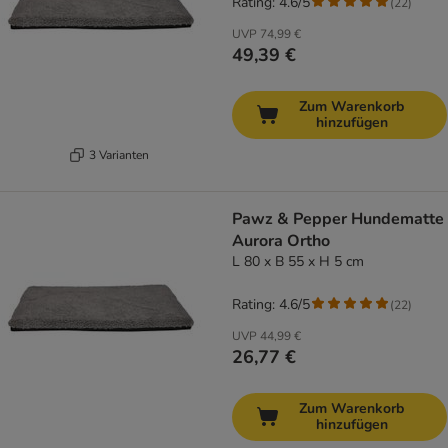
Rating: 4.6/5
(
22
)
UVP
74,99 €
49,39 €
Zum Warenkorb
hinzufügen
3 Varianten
Pawz & Pepper Hundematte
Aurora Ortho
L 80 x B 55 x H 5 cm
Rating: 4.6/5
(
22
)
UVP
44,99 €
26,77 €
Zum Warenkorb
hinzufügen