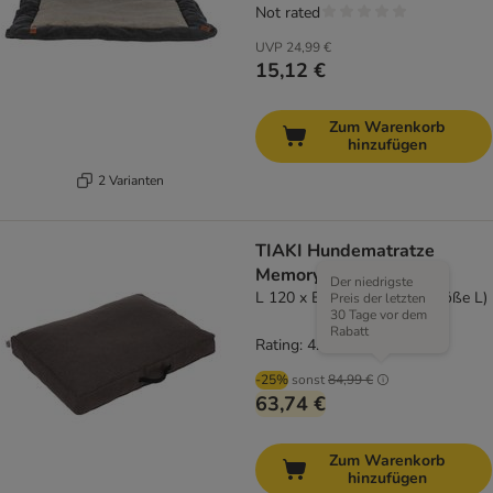
Not rated
UVP
24,99 €
15,12 €
Zum Warenkorb
hinzufügen
2 Varianten
TIAKI Hundematratze
Memory Foam, braun
Der niedrigste
L 120 x B 90 x H 19 cm (Größe L)
Preis der letzten
30 Tage vor dem
Rabatt
Rating: 4.7/5
(
6
)
-25%
sonst
84,99 €
63,74 €
Zum Warenkorb
hinzufügen