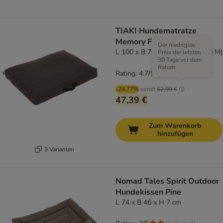
TIAKI Hundematratze
Memory Foam, braun
Der niedrigste
L 100 x B 70 x H 18 cm (Größe M)
Preis der letzten
30 Tage vor dem
Rabatt
Rating: 4.7/5
(
6
)
-24.77%
sonst
62,99 €
47,39 €
Zum Warenkorb
hinzufügen
3 Varianten
Nomad Tales Spirit Outdoor
Hundekissen Pine
L 74 x B 46 x H 7 cm