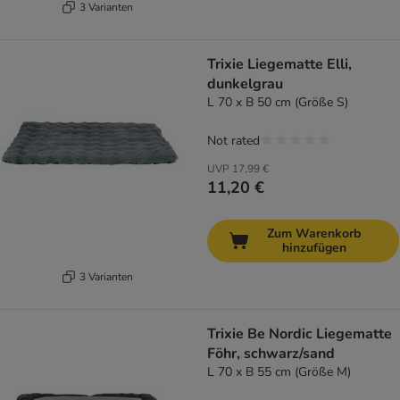
3 Varianten
Trixie Liegematte Elli,
dunkelgrau
L 70 x B 50 cm (Größe S)
Not rated
UVP
17,99 €
11,20 €
Zum Warenkorb
hinzufügen
3 Varianten
Trixie Be Nordic Liegematte
Föhr, schwarz/sand
L 70 x B 55 cm (Größe M)