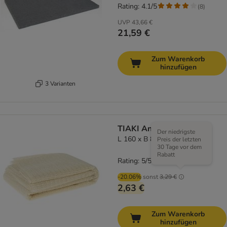
Rating: 4.1/5
(
8
)
UVP
43,66 €
21,59 €
Zum Warenkorb
hinzufügen
3 Varianten
TIAKI Anti-Slip Matte
Der niedrigste
L 160 x B 80 cm
Preis der letzten
30 Tage vor dem
Rabatt
Rating: 5/5
(
1
)
-20.06%
sonst
3,29 €
2,63 €
Zum Warenkorb
hinzufügen