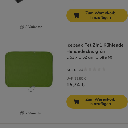
Zum Warenkorb
hinzufügen
3 Varianten
Icepeak Pet 2In1 Kühlende
Hundedecke, grün
L 52 x B 62 cm (Größe M)
Not rated
UVP
22,90 €
15,74 €
Zum Warenkorb
hinzufügen
2 Varianten