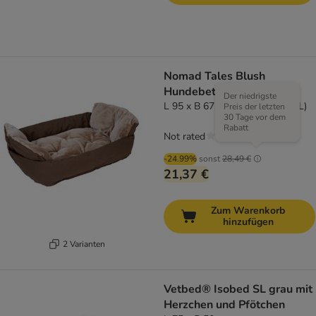
Nomad Tales Blush
Hundebett Boot 2-in-1
Der niedrigste
L 95 x B 67 x H 32 cm (Größe L)
Preis der letzten
30 Tage vor dem
Rabatt
Not rated
-24.99%
sonst
28,49 €
21,37 €
Zum Warenkorb
hinzufügen
2 Varianten
Vetbed® Isobed SL grau mit
Herzchen und Pfötchen