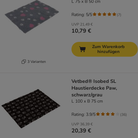
L 75 x B 50 cm
Rating: 5/5
(
7
)
UVP
21,49 €
10,79 €
Zum Warenkorb
hinzufügen
3 Varianten
Vetbed® Isobed SL
Haustierdecke Paw,
schwarz/grau
L 100 x B 75 cm
Rating: 3.9/5
(
36
)
UVP
36,39 €
20,39 €