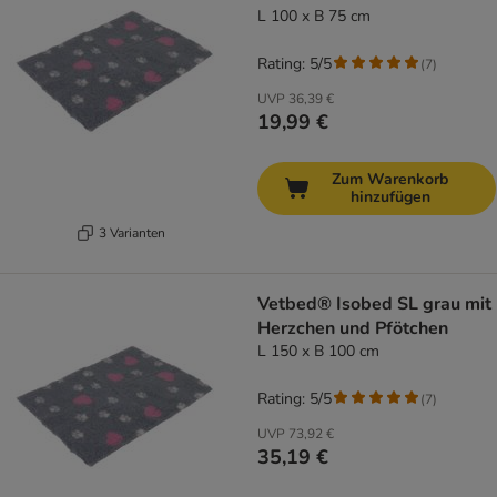
L 100 x B 75 cm
Rating: 5/5
(
7
)
UVP
36,39 €
19,99 €
Zum Warenkorb
hinzufügen
3 Varianten
Vetbed® Isobed SL grau mit
Herzchen und Pfötchen
L 150 x B 100 cm
Rating: 5/5
(
7
)
UVP
73,92 €
35,19 €