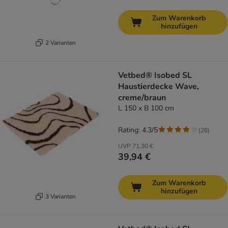
Zum Warenkorb
hinzufügen
2 Varianten
Vetbed® Isobed SL
Haustierdecke Wave,
creme/braun
L 150 x B 100 cm
Rating: 4.3/5
(
28
)
UVP
71,30 €
39,94 €
Zum Warenkorb
hinzufügen
3 Varianten