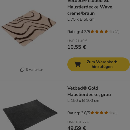
Vetbed® Isobed SL
Haustierdecke Wave,
creme/braun
L 75 x B 50 cm
Rating: 4.3/5
(
28
)
UVP
21,49 €
10,55 €
Zum Warenkorb
hinzufügen
3 Varianten
Vetbed® Gold
Haustierdecke, grau
L 150 x B 100 cm
Rating: 3.8/5
(
6
)
UVP
101,22 €
49,59 €