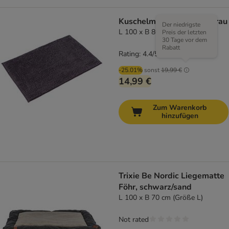
Kuschelmatte Frinchillo grau
Der niedrigste
L 100 x B 80 cm
Preis der letzten
30 Tage vor dem
Rabatt
Rating: 4.4/5
(
7
)
-25.01%
sonst
19,99 €
14,99 €
Zum Warenkorb
hinzufügen
Trixie Be Nordic Liegematte
Föhr, schwarz/sand
L 100 x B 70 cm (Größe L)
Not rated