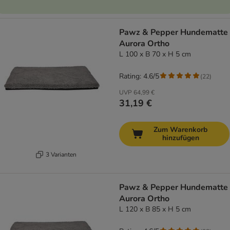
Pawz & Pepper Hundematte
Aurora Ortho
L 100 x B 70 x H 5 cm
Rating: 4.6/5
(
22
)
UVP
64,99 €
31,19 €
Zum Warenkorb
hinzufügen
3 Varianten
Pawz & Pepper Hundematte
Aurora Ortho
L 120 x B 85 x H 5 cm