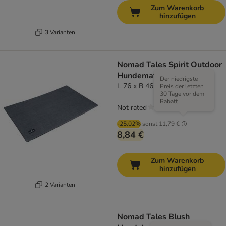
Zum Warenkorb
hinzufügen
3 Varianten
Nomad Tales Spirit Outdoor
Hundematte Riverway
Der niedrigste
L 76 x B 46 cm (Größe S)
Preis der letzten
30 Tage vor dem
Rabatt
Not rated
-25.02%
sonst
11,79 €
8,84 €
Zum Warenkorb
hinzufügen
2 Varianten
Nomad Tales Blush