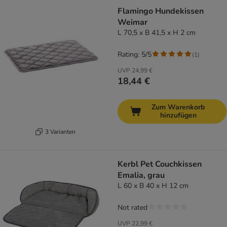
Flamingo Hundekissen
Weimar
L 70,5 x B 41,5 x H 2 cm
Rating: 5/5
(
1
)
UVP
24,99 €
18,44 €
Zum Warenkorb
hinzufügen
3 Varianten
Kerbl Pet Couchkissen
Emalia, grau
L 60 x B 40 x H 12 cm
Not rated
UVP
22,99 €