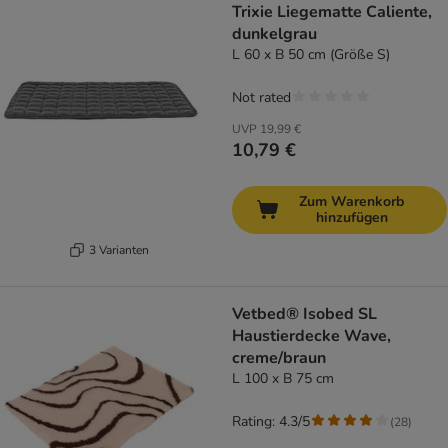
Trixie Liegematte Caliente,
dunkelgrau
L 60 x B 50 cm (Größe S)
Not rated
UVP
19,99 €
10,79 €
Zum Warenkorb
hinzufügen
3 Varianten
Vetbed® Isobed SL
Haustierdecke Wave,
creme/braun
L 100 x B 75 cm
Rating: 4.3/5
(
28
)