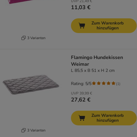
UVP
21,49 €
11,03 €
Zum Warenkorb
hinzufügen
3 Varianten
Flamingo Hundekissen
Weimar
L 85,5 x B 51 x H 2 cm
Rating: 5/5
(
1
)
UVP
39,99 €
27,62 €
Zum Warenkorb
hinzufügen
3 Varianten