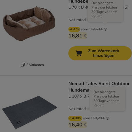
Hundebett Boot 2-in-1
Der niedrigste
L 70 x B 48 x H 23 cm (Größe S)
Preis der letzten
30 Tage vor dem
Rabatt
Not rated
-4.97%
sonst
17,69 €
16,81 €
Zum Warenkorb
hinzufügen
2 Varianten
Nomad Tales Spirit Outdoor
Hundematte Riverway
Der niedrigste
L 107 x B 71 cm (Größe L)
Preis der letzten
30 Tage vor dem
Rabatt
Not rated
-14.98%
sonst
19,29 €
16,40 €