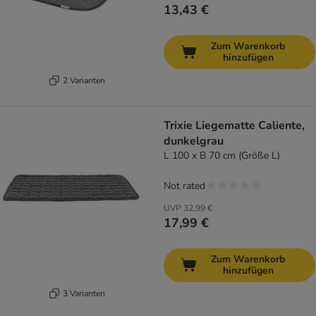
13,43 €
Zum Warenkorb
hinzufügen
2 Varianten
Trixie Liegematte Caliente,
dunkelgrau
L 100 x B 70 cm (Größe L)
Not rated
UVP
32,99 €
17,99 €
Zum Warenkorb
hinzufügen
3 Varianten