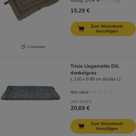
Rating: 2/5
(
1
)
15,29 €
Zum Warenkorb
hinzufügen
2 Varianten
Trixie Liegematte Elli,
dunkelgrau
L 110 x B 80 cm (Größe L)
Not rated
UVP
29,99 €
20,69 €
Zum Warenkorb
hinzufügen