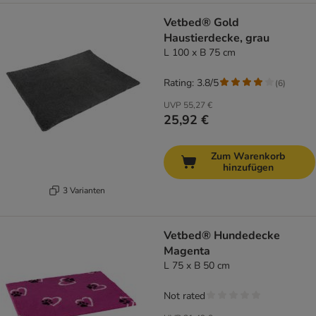
Vetbed® Gold
Haustierdecke, grau
L 100 x B 75 cm
Rating: 3.8/5
(
6
)
UVP
55,27 €
25,92 €
Zum Warenkorb
hinzufügen
3 Varianten
Vetbed® Hundedecke
Magenta
L 75 x B 50 cm
Not rated