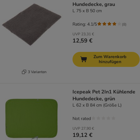
Hundedecke, grau
L 75 x B 50 cm
Rating: 4.1/5
(
8
)
UVP
23,31 €
12,59 €
Zum Warenkorb
hinzufügen
3 Varianten
Icepeak Pet 2In1 Kühlende
Hundedecke, grün
L 62 x B 84 cm (Größe L)
Not rated
UVP
27,90 €
19,12 €