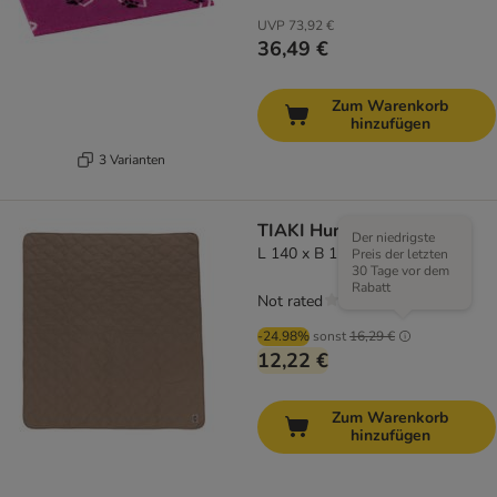
UVP
73,92 €
36,49 €
Zum Warenkorb
hinzufügen
3 Varianten
TIAKI Hundedecke Toffee
Der niedrigste
L 140 x B 125 cm
Preis der letzten
30 Tage vor dem
Rabatt
Not rated
-24.98%
sonst
16,29 €
12,22 €
Zum Warenkorb
hinzufügen