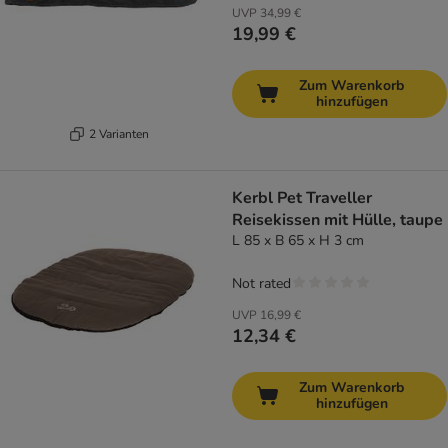
UVP
34,99 €
19,99 €
Zum Warenkorb
hinzufügen
2 Varianten
Kerbl Pet Traveller
Reisekissen mit Hülle, taupe
L 85 x B 65 x H 3 cm
Not rated
UVP
16,99 €
12,34 €
Zum Warenkorb
hinzufügen