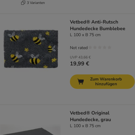
3 Varianten
Vetbed® Anti-Rutsch
Hundedecke Bumblebee
L 100 x B 75 cm
Not rated
UVP
43,66 €
19,99 €
Zum Warenkorb
hinzufügen
Vetbed® Original
Hundedecke, grau
L 100 x B 75 cm