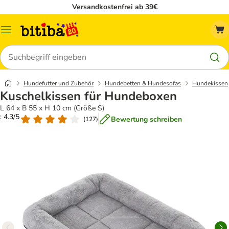
Versandkostenfrei ab 39€
Menü
Suchen
Hundefutter und Zubehör
Hundebetten & Hundesofas
Hundekissen
Kuschelkissen für Hundeboxen
L 64 x B 55 x H 10 cm (Größe S)
: 4.3/5
Bewertung schreiben
(
127
)