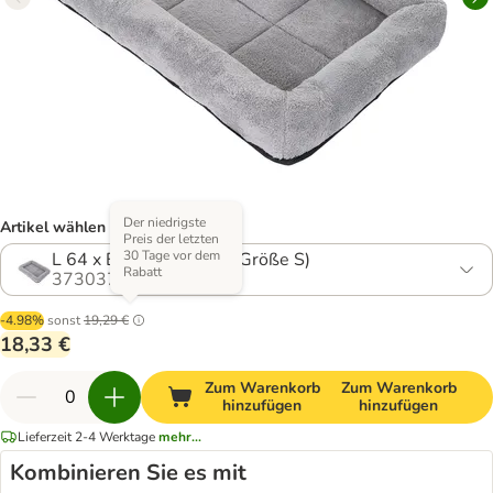
Der niedrigste
Artikel wählen (4 Varianten)
Preis der letzten
30 Tage vor dem
L 64 x B 55 x H 10 cm (Größe S)
Rabatt
373037.0
-4.98%
sonst
19,29 €
18,33 €
Zum Warenkorb
Zum Warenkorb
hinzufügen
hinzufügen
Lieferzeit 2-4 Werktage
mehr...
Kombinieren Sie es mit