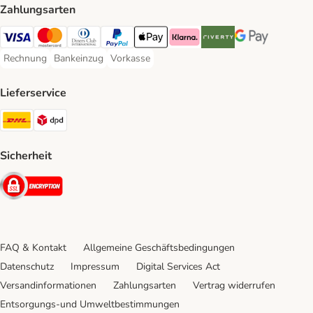
Zahlungsarten
Visa Payment Method
Mastercard Payment Method
Diners Club Payment Method
PayPal Payment Method
Apple Pay Payment Method
Klarna Payment Method
Riverty Payment Method
Google Pay Paym
Rechnung
Bankeinzug
Vorkasse
Rechnung Payment Method
Bankeinzug Payment Method
Vorkasse Payment Method
Lieferservice
DHL Shipping Method
DPD Shipping Method
Sicherheit
Security
FAQ & Kontakt
Allgemeine Geschäftsbedingungen
Datenschutz
Impressum
Digital Services Act
Versandinformationen
Zahlungsarten
Vertrag widerrufen
Entsorgungs-und Umweltbestimmungen