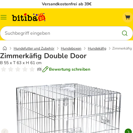
Versandkostenfrei ab 39€
Menü
Suchen
Hundefutter und Zubehör
Hundeboxen
Hundekäfig
Zimmerkäfig
Zimmerkäfig Double Door
B 55 x T 63 x H 61 cm
Bewertung schreiben
(
0
)