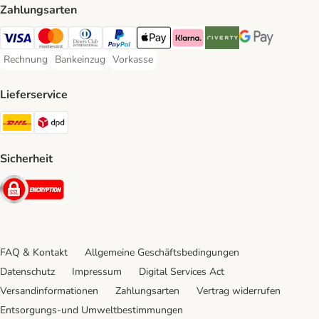
Zahlungsarten
Visa Payment Method
Mastercard Payment Method
Diners Club Payment Method
PayPal Payment Method
Apple Pay Payment Method
Klarna Payment Method
Riverty Payment Method
Google Pay Paym
Rechnung
Bankeinzug
Vorkasse
Rechnung Payment Method
Bankeinzug Payment Method
Vorkasse Payment Method
Lieferservice
DHL Shipping Method
DPD Shipping Method
Sicherheit
Security
FAQ & Kontakt
Allgemeine Geschäftsbedingungen
Datenschutz
Impressum
Digital Services Act
Versandinformationen
Zahlungsarten
Vertrag widerrufen
Entsorgungs-und Umweltbestimmungen