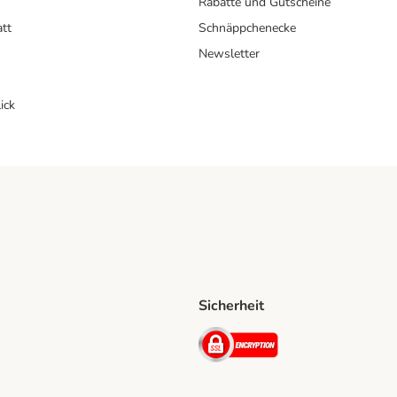
Rabatte und Gutscheine
att
Schnäppchenecke
Newsletter
ick
Sicherheit
ping Method
D Shipping Method
Security