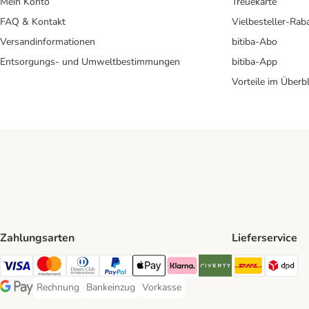
Mein Konto
Treuekarte
FAQ & Kontakt
Vielbesteller-Rab
Versandinformationen
bitiba-Abo
Entsorgungs- und Umweltbestimmungen
bitiba-App
Vorteile im Überbl
Zahlungsarten
Lieferservice
DHL Ship
DP
Visa Payment Method
Mastercard Payment Method
Diners Club Payment Method
PayPal Payment Method
Apple Pay Payment Method
Klarna Payment Method
Riverty Payment Method
Rechnung
Bankeinzug
Vorkasse
Rechnung Payment Method
Bankeinzug Payment Method
Vorkasse Payment Method
Google Pay Payment Method