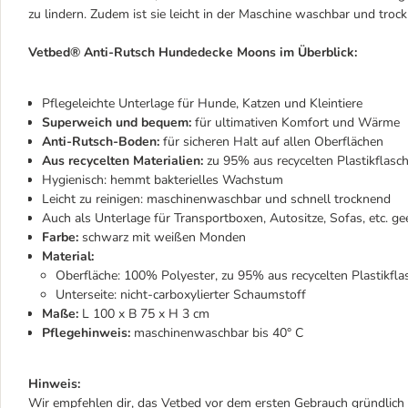
zu lindern. Zudem ist sie leicht in der Maschine waschbar und trock
Vetbed® Anti-Rutsch Hundedecke Moons im Überblick:
Pflegeleichte Unterlage für Hunde, Katzen und Kleintiere
Superweich und bequem:
für ultimativen Komfort und Wärme
Anti-Rutsch-Boden:
für sicheren Halt auf allen Oberflächen
Aus recycelten Materialien:
zu 95% aus recycelten Plastikflasch
Hygienisch: hemmt bakterielles Wachstum
Leicht zu reinigen: maschinenwaschbar und schnell trocknend
Auch als Unterlage für Transportboxen, Autositze, Sofas, etc. ge
Farbe:
schwarz mit weißen Monden
Material:
Oberfläche: 100% Polyester, zu 95% aus recycelten Plastikfla
Unterseite: nicht-carboxylierter Schaumstoff
Maße:
L 100 x B 75 x H 3 cm
Pflegehinweis:
maschinenwaschbar bis 40° C
Hinweis:
Wir empfehlen dir, das Vetbed vor dem ersten Gebrauch gründlich