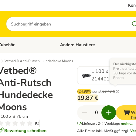
Kon
Suchen
Zubehör
Andere Haustiere
en: Hundefutter und Zubehör
Kategorie-Menü öffnen: Katzenfutter und 
Vetbed® Anti-Rutsch Hundedecke Moons
Der niedrigste
Vetbed®
Preis der letz
L 100 x B 75 cm
30 Tage vor 
Rabatt
2144010.0
Anti-Rutsch
Hundedecke
-24.99%
sonst
26,49 €
19,87 €
Moons
Wa
 100 x B 75 cm
hi
(
0
)
Lieferzeit 2-4 Werktage
mehr...
Bewertung schreiben
Alle Preise inkl. MwSt.
ggf. zzgl.
Ve