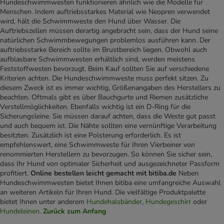
Hundeschwimmwesten funktionieren ähnlich wie die Modelle für
Menschen. Indem auftriebsstarkes Material wie Neopren verwendet
wird, hält die Schwimmweste den Hund über Wasser. Die
Auftriebszellen müssen derartig angebracht sein, dass der Hund seine
natürlichen Schwimmbewegungen problemlos ausführen kann. Der
auftriebsstarke Bereich sollte im Brustbereich liegen. Obwohl auch
aufblasbare Schwimmwesten erhältlich sind, werden meistens
Feststoffwesten bevorzugt. Beim Kauf sollten Sie auf verschiedene
Kriterien achten. Die Hundeschwimmweste muss perfekt sitzen. Zu
diesem Zweck ist es immer wichtig, Größenangaben des Herstellers zu
beachten. Oftmals gibt es über Bauchgurte und Riemen zusätzliche
Verstellmöglichkeiten. Ebenfalls wichtig ist ein D-Ring für die
Sicherungsleine. Sie müssen darauf achten, dass die Weste gut passt
und auch bequem ist. Die Nähte sollten eine vernünftige Verarbeitung
besitzten. Zusätzlich ist eine Polsterung erforderlich. Es ist
empfehlenswert, eine Schwimmweste für Ihren Vierbeiner von
renommierten Herstellern zu bevorzugen. So können Sie sicher sein,
dass Ihr Hund von optimaler Sicherheit und ausgezeichneter Passform
profitiert.
Online bestellen leicht gemacht mit bitiba.de
Neben
Hundeschwimmwesten bietet Ihnen bitiba eine umfangreiche Auswahl
an weiteren Artikeln für Ihren Hund. Die vielfältige Produktpalette
bietet Ihnen unter anderem
Hundehalsbänder
,
Hundegeschirr
oder
Hundeleinen
.
Zurück zum Anfang