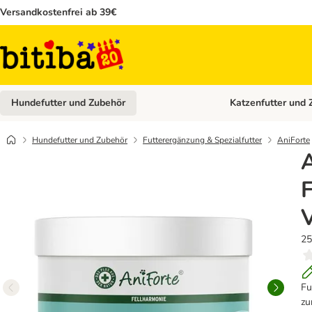
Versandkostenfrei ab 39€
Hundefutter und Zubehör
Katzenfutter und 
Kategorie-Menü öffn
Hundefutter und Zubehör
Futterergänzung & Spezialfutter
AniForte
V
25
Fu
zu