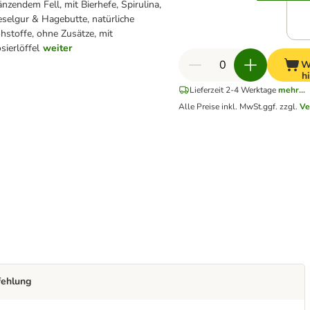
änzendem Fell, mit Bierhefe, Spirulina,
eselgur & Hagebutte, natürliche
hstoffe, ohne Zusätze, mit
sierlöffel
weiter
W
h
Lieferzeit 2-4 Werktage
mehr...
Alle Preise inkl. MwSt.
ggf. zzgl.
Ve
fehlung