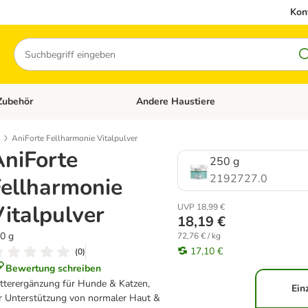
Kon
Suchen
Zubehör
Andere Haustiere
en: Hundefutter und Zubehör
Kategorie-Menü öffnen: Katzenfutter und 
AniForte Fellharmonie Vitalpulver
AniForte
250 g
2192727.0
Fellharmonie
italpulver
UVP 18,99 €
18,19 €
0 g
72,76 € / kg
17,10 €
(
0
)
Bewertung schreiben
tterergänzung für Hunde & Katzen,
Ein
r Unterstützung von normaler Haut &