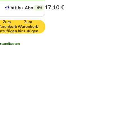
17,10 €
-6%
Zum
Zum
arenkorb
Warenkorb
inzufügen
hinzufügen
rsandkosten