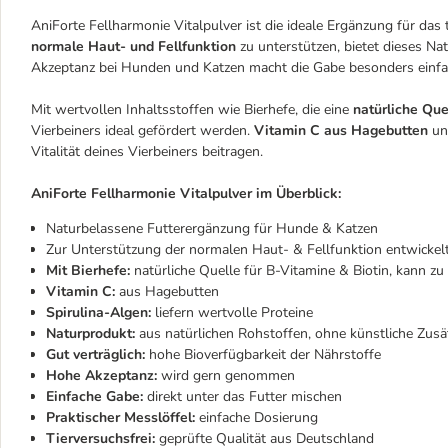
AniForte Fellharmonie Vitalpulver ist die ideale Ergänzung für das t
normale Haut- und Fellfunktion
zu unterstützen, bietet dieses Na
Akzeptanz bei Hunden und Katzen macht die Gabe besonders einfa
Mit wertvollen Inhaltsstoffen wie Bierhefe, die eine
natürliche Que
Vierbeiners ideal gefördert werden.
Vitamin C aus Hagebutten
und
Vitalität deines Vierbeiners beitragen.
AniForte Fellharmonie Vitalpulver im Überblick:
Naturbelassene Futterergänzung für Hunde & Katzen
Zur Unterstützung der normalen Haut- & Fellfunktion entwickel
Mit Bierhefe:
natürliche Quelle für B-Vitamine & Biotin, kann zu
Vitamin C:
aus Hagebutten
Spirulina-Algen:
liefern wertvolle Proteine
Naturprodukt:
aus natürlichen Rohstoffen, ohne künstliche Zusä
Gut verträglich:
hohe Bioverfügbarkeit der Nährstoffe
Hohe Akzeptanz:
wird gern genommen
Einfache Gabe:
direkt unter das Futter mischen
Praktischer Messlöffel:
einfache Dosierung
Tierversuchsfrei:
geprüfte Qualität aus Deutschland