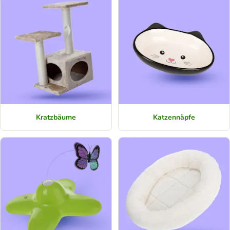
Kratzbäume
Katzennäpfe