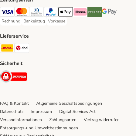
Zahlungsarten
Visa Payment Method
Mastercard Payment Method
Diners Club Payment Method
PayPal Payment Method
Apple Pay Payment Method
Klarna Payment Method
Riverty Payment Method
Google Pay Paym
Rechnung
Bankeinzug
Vorkasse
Rechnung Payment Method
Bankeinzug Payment Method
Vorkasse Payment Method
Lieferservice
DHL Shipping Method
DPD Shipping Method
Sicherheit
Security
FAQ & Kontakt
Allgemeine Geschäftsbedingungen
Datenschutz
Impressum
Digital Services Act
Versandinformationen
Zahlungsarten
Vertrag widerrufen
Entsorgungs-und Umweltbestimmungen