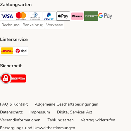
Zahlungsarten
Visa Payment Method
Mastercard Payment Method
Diners Club Payment Method
PayPal Payment Method
Apple Pay Payment Method
Klarna Payment Method
Riverty Payment Method
Google Pay Paym
Rechnung
Bankeinzug
Vorkasse
Rechnung Payment Method
Bankeinzug Payment Method
Vorkasse Payment Method
Lieferservice
DHL Shipping Method
DPD Shipping Method
Sicherheit
Security
FAQ & Kontakt
Allgemeine Geschäftsbedingungen
Datenschutz
Impressum
Digital Services Act
Versandinformationen
Zahlungsarten
Vertrag widerrufen
Entsorgungs-und Umweltbestimmungen