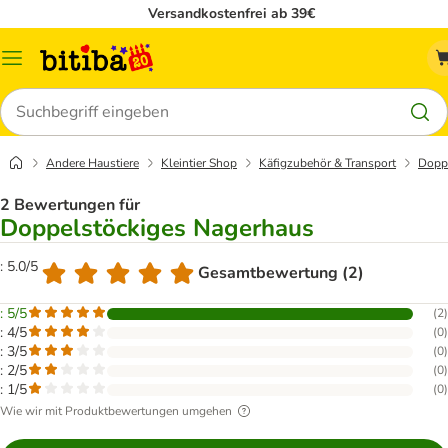
Versandkostenfrei ab 39€
Menü
Suchen
Andere Haustiere
Kleintier Shop
Käfigzubehör & Transport
Dopp
2 Bewertungen für
Doppelstöckiges Nagerhaus
: 5.0/5
Gesamtbewertung (2)
: 5/5
(
2
)
: 4/5
(
0
)
: 3/5
(
0
)
: 2/5
(
0
)
: 1/5
(
0
)
Wie wir mit Produktbewertungen umgehen