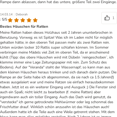
Rampe dann ablassen, dann hat das untere, größere Teil zwei Eingänge.
|
14.03.14
Deborah
1
: 5/5
Bestes Häuschen für Ratten
Meine Ratten haben dieses Holzhaus seit 2 Jahren ununterbrochen in
Benutzung. Vorweg; es ist Spitze! Was ich im Laden nicht für möglich
gehalten hätte; in den oberen Teil passen mehr als zwei Ratten rein.
Unten würden locker 10 Rattis super schlafen können. Im Sommer
verbringen meine Mädels viel Zeit im oberen Teil, da er anscheinend
kühlt (Tipp: das obere Häuschen wird mit Dübeln `reingeschoben`, ich
klemme immer eine Lage Zeitungspapier mit rein. Zum Schutz des
Bodens). Auf der "Veranda" steht der Wassernapf; so kann man aus
dem kleinen Häuschen heraus trinken und sich danach darin putzen. Die
Rampe an der Seite habe ich abgenommen, da sie nach ca 1.5 Jahren(!)
etwas ausgeleiert war und meine Ratzen sie einfach herausbekommen
haben. Jetzt ist es ein weiterer Eingang und Ausguck ;) Die Fenster sind
auch ein Spaß; nicht leicht zu bearbeiten (f. meine Ratten) aber
irgendwann auch ein toller Eingang. Auch das Dach wird genutzt, da
"verstecke" ich gerne getrocknete Mehlwürmer oder leg schonmal das
Frischfutter drauf. Wirklich schön anzusehn ist das Häuschen auch!
Außerdem hatte ich die Teile auch eine Weile getrennt stehen. Mit dem
Haus kann man alles mögliche anstellen. Nach 2 Jahren ist es immer