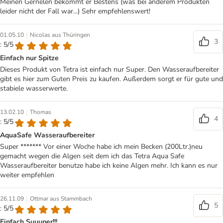
Meinen Gernelen bekommt er Bestens (was bei anderem Produkten
leider nicht der Fall war...) Sehr empfehlenswert!
|
01.05.10
Nicolas aus Thüringen
3
: 5/5
Einfach nur Spitze
Dieses Produkt von Tetra ist einfach nur Super. Den Wasseraufbereiter
gibt es hier zum Guten Preis zu kaufen. Außerdem sorgt er für gute und
stabiele wasserwerte.
|
13.02.10
Thomas
4
: 5/5
AquaSafe Wasseraufbereiter
Super ******* Vor einer Woche habe ich mein Becken (200Ltr.)neu
gemacht wegen die Algen seit dem ich das Tetra Aqua Safe
Wasseraufbereiter benutze habe ich keine Algen mehr. Ich kann es nur
weiter empfehlen
|
26.11.09
Ottmar aus Stammbach
5
: 5/5
Einfach Suuuper!!!