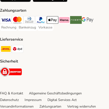
Zahlungsarten
Visa Payment Method
Mastercard Payment Method
Diners Club Payment Method
PayPal Payment Method
Apple Pay Payment Method
Klarna Payment Method
Riverty Payment Method
Google Pay Paym
Rechnung
Bankeinzug
Vorkasse
Rechnung Payment Method
Bankeinzug Payment Method
Vorkasse Payment Method
Lieferservice
DHL Shipping Method
DPD Shipping Method
Sicherheit
Security
FAQ & Kontakt
Allgemeine Geschäftsbedingungen
Datenschutz
Impressum
Digital Services Act
Versandinformationen
Zahlungsarten
Vertrag widerrufen