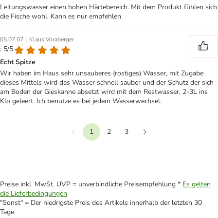
Leitungswasser einen hohen Härtebereich. Mit dem Produkt fühlen sich
die Fische wohl. Kann es nur empfehlen
|
05.07.07
Klaus Voraberger
: 5/5
Echt Spitze
Wir haben im Haus sehr unsauberes (rostiges) Wasser, mit Zugabe
dieses Mittels wird das Wasser schnell sauber und der Schutz der sich
am Boden der Gieskanne absetzt wird mit dem Restwasser, 2-3L ins
Klo geleert. Ich benutze es bei jedem Wasserwechsel.
1
2
3
vorherige
Weiter
Preise inkl. MwSt. UVP = unverbindliche Preisempfehlung *
Es gelten
die Lieferbedingungen
"Sonst" = Der niedrigste Preis des Artikels innerhalb der letzten 30
Tage.