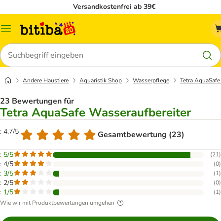
Versandkostenfrei ab 39€
Menü
Suchen
Andere Haustiere
Aquaristik Shop
Wasserpflege
Tetra AquaSafe
23 Bewertungen für
Tetra AquaSafe Wasseraufbereiter
: 4.7/5
Gesamtbewertung (23)
: 5/5
(
21
)
: 4/5
(
0
)
: 3/5
(
1
)
: 2/5
(
0
)
: 1/5
(
1
)
Wie wir mit Produktbewertungen umgehen