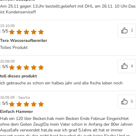
Am 25.11 gegen 11Uhr bestellt,geliefert mit DHL am 26.11. 10 Uhr.Das
ist Kundenservice!!!
15.10.09
3
: 5/5
Tera Wasseraufbereiter
Tolles Produkt
20.08.09
4
: 5/5
toll dieses produkt
ich gebrauche es schon ein halbes jahr und alle fische leben noch
|
16.05.09
Sascha
5
: 5/5
Einfach Hammer
Hab ein 120 liter Becken,hab mein Becken Ende Februar Eingerichtet
ohne dem Geilen Zeug!Da mein Vater schon in Anfang der 80er Jahren
AquaSafe verwendet hat,da war ich grad 5.Jahre alt hat er immer
gesagt wenn du das nicht hast brauchst du auch keine Fische.Und er