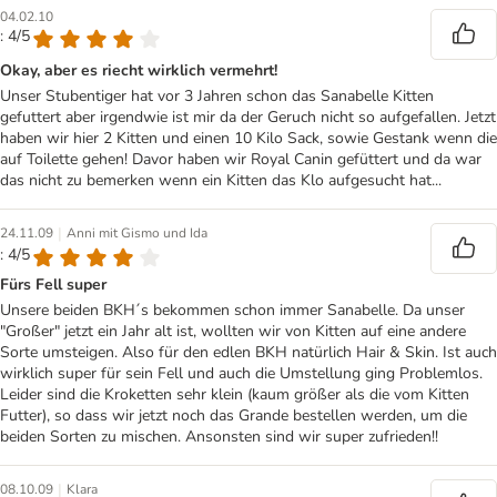
04.02.10
: 4/5
Okay, aber es riecht wirklich vermehrt!
Unser Stubentiger hat vor 3 Jahren schon das Sanabelle Kitten
gefuttert aber irgendwie ist mir da der Geruch nicht so aufgefallen. Jetzt
haben wir hier 2 Kitten und einen 10 Kilo Sack, sowie Gestank wenn die
auf Toilette gehen! Davor haben wir Royal Canin gefüttert und da war
das nicht zu bemerken wenn ein Kitten das Klo aufgesucht hat...
|
24.11.09
Anni mit Gismo und Ida
: 4/5
Fürs Fell super
Unsere beiden BKH´s bekommen schon immer Sanabelle. Da unser
"Großer" jetzt ein Jahr alt ist, wollten wir von Kitten auf eine andere
Sorte umsteigen. Also für den edlen BKH natürlich Hair & Skin. Ist auch
wirklich super für sein Fell und auch die Umstellung ging Problemlos.
Leider sind die Kroketten sehr klein (kaum größer als die vom Kitten
Futter), so dass wir jetzt noch das Grande bestellen werden, um die
beiden Sorten zu mischen. Ansonsten sind wir super zufrieden!!
|
08.10.09
Klara