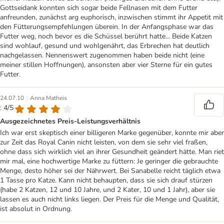
Gottseidank konnten sich sogar beide Fellnasen mit dem Futter
anfreunden, zunächst arg euphorisch, inzwischen stimmt ihr Appetit mit
den Fütterungsempfehlungen überein. In der Anfangsphase war das
Futter weg, noch bevor es die Schüssel berührt hatte... Beide Katzen
sind wohlauf, gesund und wohlgenährt, das Erbrechen hat deutlich
nachgelassen. Nennenswert zugenommen haben beide nicht (eine
meiner stillen Hoffnungen), ansonsten aber vier Sterne für ein gutes
Futter.
|
24.07.10
Anna Matheis
: 4/5
Ausgezeichnetes Preis-Leistungsverhältnis
Ich war erst skeptisch einer billigeren Marke gegenüber, konnte mir aber
zur Zeit das Royal Canin nicht leisten, von dem sie sehr viel fraßen,
ohne dass sich wirklich viel an ihrer Gesundheit geändert hätte. Man riet
mir mal, eine hochwertige Marke zu füttern: Je geringer die gebrauchte
Menge, desto höher sei der Nährwert. Bei Sanabelle reicht täglich etwa
1 Tasse pro Katze. Kann nicht behaupten, dass sie sich drauf stürzen
(habe 2 Katzen, 12 und 10 Jahre, und 2 Kater, 10 und 1 Jahr), aber sie
lassen es auch nicht links liegen. Der Preis für die Menge und Qualität,
ist absolut in Ordnung.