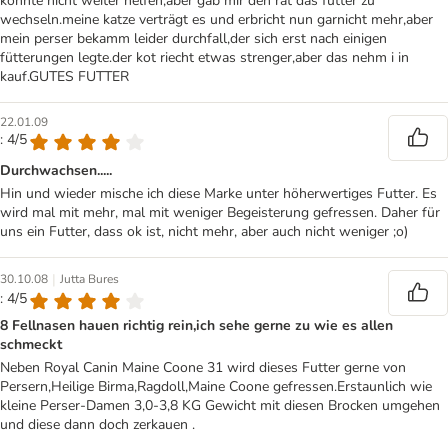
konnte nicht weiter helfen,aber gab mir den rat das futter zu
wechseln.meine katze verträgt es und erbricht nun garnicht mehr,aber
mein perser bekamm leider durchfall,der sich erst nach einigen
fütterungen legte.der kot riecht etwas strenger,aber das nehm i in
kauf.GUTES FUTTER
22.01.09
: 4/5
Durchwachsen.....
Hin und wieder mische ich diese Marke unter höherwertiges Futter. Es
wird mal mit mehr, mal mit weniger Begeisterung gefressen. Daher für
uns ein Futter, dass ok ist, nicht mehr, aber auch nicht weniger ;o)
|
30.10.08
Jutta Bures
: 4/5
8 Fellnasen hauen richtig rein,ich sehe gerne zu wie es allen
schmeckt
Neben Royal Canin Maine Coone 31 wird dieses Futter gerne von
Persern,Heilige Birma,Ragdoll,Maine Coone gefressen.Erstaunlich wie
kleine Perser-Damen 3,0-3,8 KG Gewicht mit diesen Brocken umgehen
und diese dann doch zerkauen .