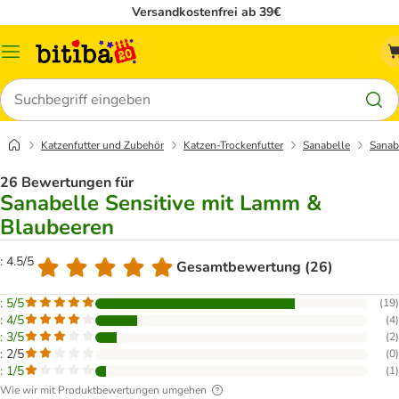
Versandkostenfrei ab 39€
Menü
Suchen
Katzenfutter und Zubehör
Katzen-Trockenfutter
Sanabelle
Sanab
26 Bewertungen für
Sanabelle Sensitive mit Lamm &
Blaubeeren
: 4.5/5
Gesamtbewertung (26)
: 5/5
(
19
)
: 4/5
(
4
)
: 3/5
(
2
)
: 2/5
(
0
)
: 1/5
(
1
)
Wie wir mit Produktbewertungen umgehen