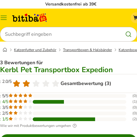
Versandkostenfrei ab 39€
Menü
Suchen
Katzenfutter und Zubehör
Transportboxen & Halsbänder
Katzenbox
3 Bewertungen für
Kerbl Pet Transportbox Expedion
: 2.0/5
Gesamtbewertung (3)
: 5/5
(
0
)
: 4/5
(
1
)
: 3/5
(
0
)
: 2/5
(
0
)
: 1/5
(
2
)
Wie wir mit Produktbewertungen umgehen