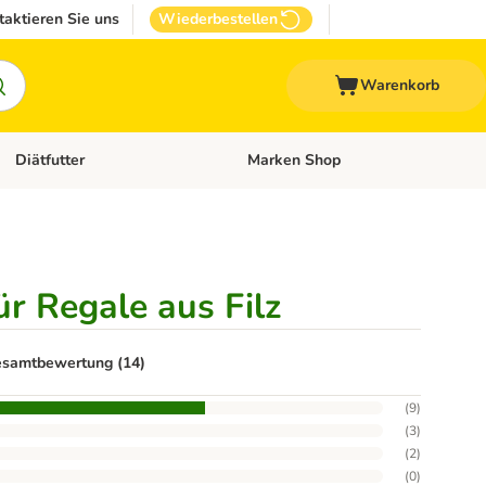
taktieren Sie uns
Wiederbestellen
Warenkorb
Diätfutter
Marken Shop
Zubehör
Kategorie-Menü öffnen: Andere Haustiere
Kategorie-Menü öffnen: Diätfutter
r Regale aus Filz
samtbewertung (14)
(
9
)
(
3
)
(
2
)
(
0
)