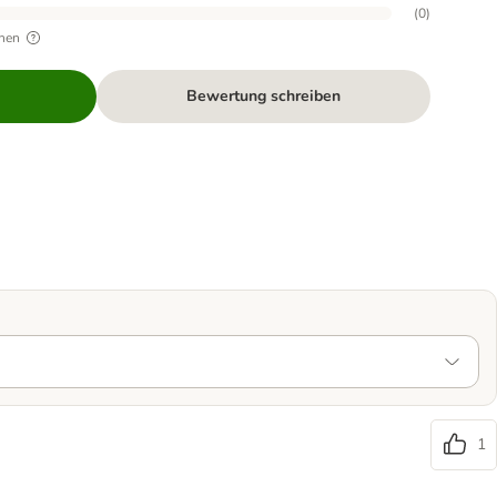
(
0
)
hen
Bewertung schreiben
1