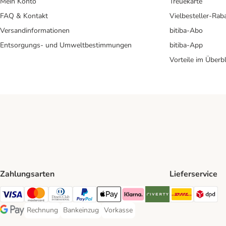
Mein Konto
Treuekarte
FAQ & Kontakt
Vielbesteller-Rab
Versandinformationen
bitiba-Abo
Entsorgungs- und Umweltbestimmungen
bitiba-App
Vorteile im Überbl
Zahlungsarten
Lieferservice
DHL Ship
DP
Visa Payment Method
Mastercard Payment Method
Diners Club Payment Method
PayPal Payment Method
Apple Pay Payment Method
Klarna Payment Method
Riverty Payment Method
Rechnung
Bankeinzug
Vorkasse
Rechnung Payment Method
Bankeinzug Payment Method
Vorkasse Payment Method
Google Pay Payment Method