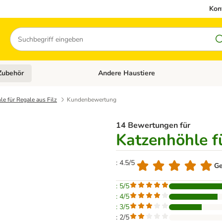
Kon
Suchen
Zubehör
Andere Haustiere
en: Hundefutter und Zubehör
Kategorie-Menü öffnen: Katzenfutter und 
e für Regale aus Filz
Kundenbewertung
14 Bewertungen für
Katzenhöhle fü
: 4.5/5
Ge
: 5/5
: 4/5
: 3/5
: 2/5