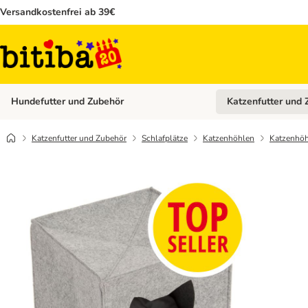
Versandkostenfrei ab 39€
Hundefutter und Zubehör
Katzenfutter und 
Kategorie-Menü öffn
Katzenfutter und Zubehör
Schlafplätze
Katzenhöhlen
Katzenhöhl