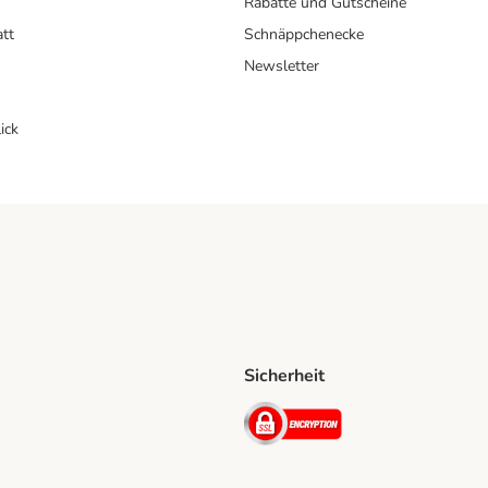
Rabatte und Gutscheine
att
Schnäppchenecke
Newsletter
ick
Sicherheit
ping Method
D Shipping Method
Security