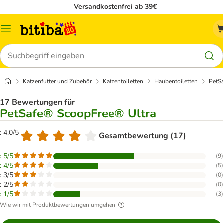
Versandkostenfrei ab 39€
Menü
Suchen
Katzenfutter und Zubehör
Katzentoiletten
Haubentoiletten
PetS
17 Bewertungen für
PetSafe® ScoopFree® Ultra
: 4.0/5
Gesamtbewertung (17)
: 5/5
(
9
)
: 4/5
(
5
)
: 3/5
(
0
)
: 2/5
(
0
)
: 1/5
(
3
)
Wie wir mit Produktbewertungen umgehen