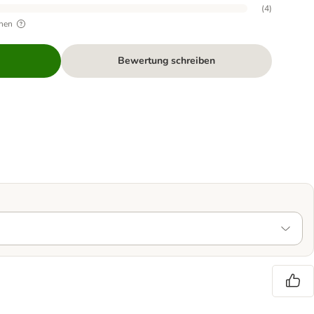
(
4
)
hen
Bewertung schreiben