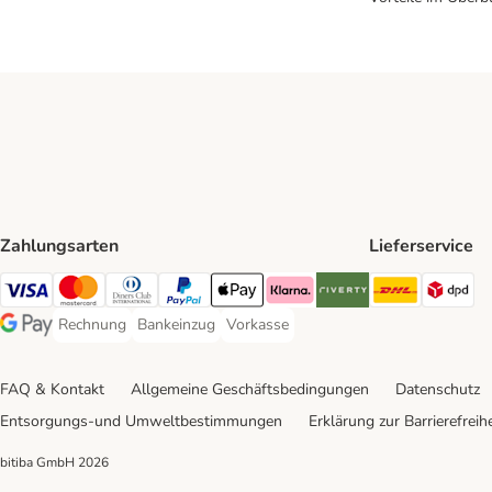
Zahlungsarten
Lieferservice
DHL Ship
DP
Visa Payment Method
Mastercard Payment Method
Diners Club Payment Method
PayPal Payment Method
Apple Pay Payment Method
Klarna Payment Method
Riverty Payment Method
Rechnung
Bankeinzug
Vorkasse
Rechnung Payment Method
Bankeinzug Payment Method
Vorkasse Payment Method
Google Pay Payment Method
FAQ & Kontakt
Allgemeine Geschäftsbedingungen
Datenschutz
Entsorgungs-und Umweltbestimmungen
Erklärung zur Barrierefreihe
bitiba GmbH
2026