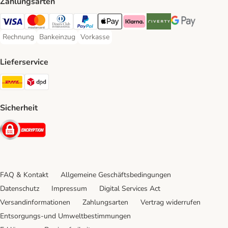
Zahlungsarten
Visa Payment Method
Mastercard Payment Method
Diners Club Payment Method
PayPal Payment Method
Apple Pay Payment Method
Klarna Payment Method
Riverty Payment Method
Google Pay Paym
Rechnung
Bankeinzug
Vorkasse
Rechnung Payment Method
Bankeinzug Payment Method
Vorkasse Payment Method
Lieferservice
DHL Shipping Method
DPD Shipping Method
Sicherheit
Security
FAQ & Kontakt
Allgemeine Geschäftsbedingungen
Datenschutz
Impressum
Digital Services Act
Versandinformationen
Zahlungsarten
Vertrag widerrufen
Entsorgungs-und Umweltbestimmungen