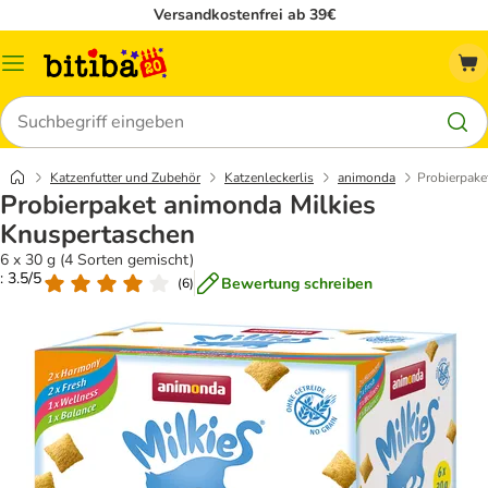
Versandkostenfrei ab 39€
Menü
Suchen
Katzenfutter und Zubehör
Katzenleckerlis
animonda
Probierpake
Probierpaket animonda Milkies
Knuspertaschen
6 x 30 g (4 Sorten gemischt)
: 3.5/5
Bewertung schreiben
(
6
)