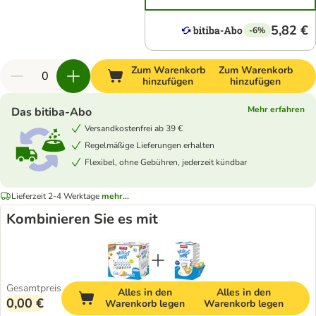
5,82 €
-6%
Zum Warenkorb
Zum Warenkorb
hinzufügen
hinzufügen
Mehr erfahren
Das bitiba-Abo
Versandkostenfrei ab 39 €
Regelmäßige Lieferungen erhalten
Flexibel, ohne Gebühren, jederzeit kündbar
Lieferzeit 2-4 Werktage
mehr...
Kombinieren Sie es mit
Gesamtpreis
Alles in den
Alles in den
0,00 €
Warenkorb legen
Warenkorb legen