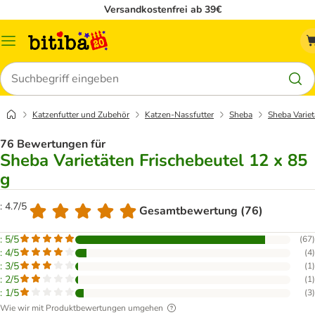
Versandkostenfrei ab 39€
Menü
Suchen
Katzenfutter und Zubehör
Katzen-Nassfutter
Sheba
Sheba Variet
76 Bewertungen für
Sheba Varietäten Frischebeutel 12 x 85
g
: 4.7/5
Gesamtbewertung (76)
: 5/5
(
67
)
: 4/5
(
4
)
: 3/5
(
1
)
: 2/5
(
1
)
: 1/5
(
3
)
Wie wir mit Produktbewertungen umgehen