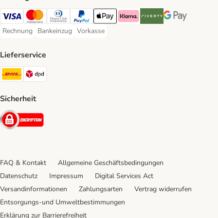
Visa Payment Method
Mastercard Payment Method
Diners Club Payment Method
PayPal Payment Method
Apple Pay Payment Method
Klarna Payment Method
Riverty Payment Method
Google Pay Paym
Rechnung
Bankeinzug
Vorkasse
Rechnung Payment Method
Bankeinzug Payment Method
Vorkasse Payment Method
Lieferservice
DHL Shipping Method
DPD Shipping Method
Sicherheit
Security
FAQ & Kontakt
Allgemeine Geschäftsbedingungen
Datenschutz
Impressum
Digital Services Act
Versandinformationen
Zahlungsarten
Vertrag widerrufen
Entsorgungs-und Umweltbestimmungen
Erklärung zur Barrierefreiheit