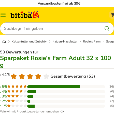
Versandkostenfrei ab 39€
Menü
Suchen
Katzenfutter und Zubehör
Katzen-Nassfutter
Rosie's Farm
Sparp
53 Bewertungen für
Sparpaket Rosie's Farm Adult 32 x 100
g
: 4.2/5
Gesamtbewertung (53)
: 5/5
(
36
)
: 4/5
(
6
)
: 3/5
(
4
)
: 2/5
(
2
)
: 1/5
(
5
)
Wie wir mit Produktbewertungen umgehen