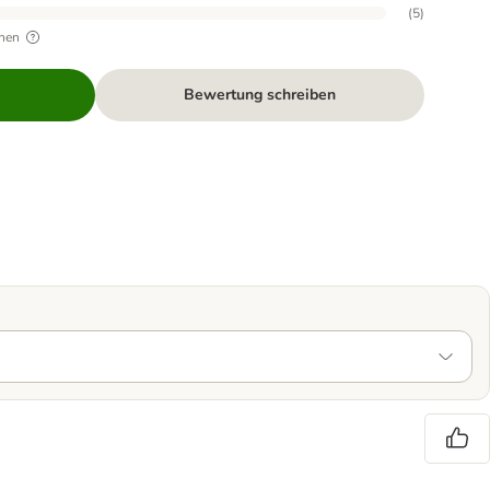
(
5
)
hen
Bewertung schreiben