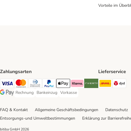
Vorteile im Überbl
Zahlungsarten
Lieferservice
DHL Ship
DP
Visa Payment Method
Mastercard Payment Method
Diners Club Payment Method
PayPal Payment Method
Apple Pay Payment Method
Klarna Payment Method
Riverty Payment Method
Rechnung
Bankeinzug
Vorkasse
Rechnung Payment Method
Bankeinzug Payment Method
Vorkasse Payment Method
Google Pay Payment Method
FAQ & Kontakt
Allgemeine Geschäftsbedingungen
Datenschutz
Entsorgungs-und Umweltbestimmungen
Erklärung zur Barrierefreihe
bitiba GmbH
2026