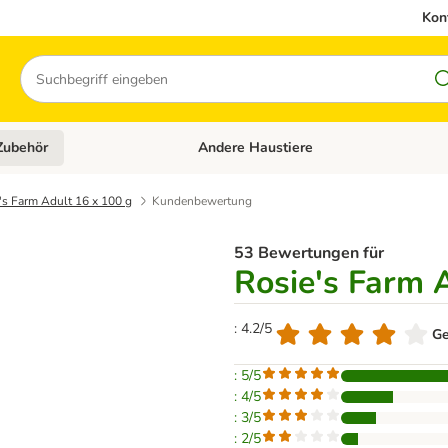
Kon
Suchen
Zubehör
Andere Haustiere
en: Hundefutter und Zubehör
Kategorie-Menü öffnen: Katzenfutter und 
's Farm Adult 16 x 100 g
Kundenbewertung
53 Bewertungen für
Rosie's Farm 
: 4.2/5
Ge
: 5/5
: 4/5
: 3/5
: 2/5