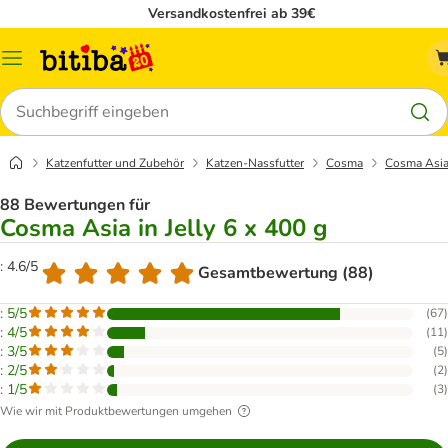
Versandkostenfrei ab 39€
Menü
Suchen
Katzenfutter und Zubehör
Katzen-Nassfutter
Cosma
Cosma Asia 
88 Bewertungen für
Cosma Asia in Jelly 6 x 400 g
: 4.6/5
Gesamtbewertung (88)
: 5/5
(
67
)
: 4/5
(
11
)
: 3/5
(
5
)
: 2/5
(
2
)
: 1/5
(
3
)
Wie wir mit Produktbewertungen umgehen