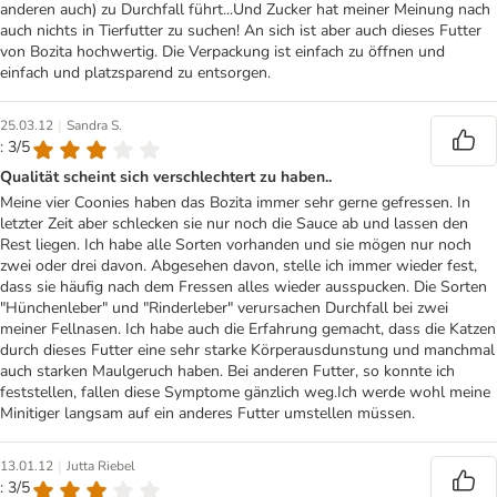
anderen auch) zu Durchfall führt...Und Zucker hat meiner Meinung nach
auch nichts in Tierfutter zu suchen! An sich ist aber auch dieses Futter
von Bozita hochwertig. Die Verpackung ist einfach zu öffnen und
einfach und platzsparend zu entsorgen.
|
25.03.12
Sandra S.
: 3/5
Qualität scheint sich verschlechtert zu haben..
Meine vier Coonies haben das Bozita immer sehr gerne gefressen. In
letzter Zeit aber schlecken sie nur noch die Sauce ab und lassen den
Rest liegen. Ich habe alle Sorten vorhanden und sie mögen nur noch
zwei oder drei davon. Abgesehen davon, stelle ich immer wieder fest,
dass sie häufig nach dem Fressen alles wieder ausspucken. Die Sorten
"Hünchenleber" und "Rinderleber" verursachen Durchfall bei zwei
meiner Fellnasen. Ich habe auch die Erfahrung gemacht, dass die Katzen
durch dieses Futter eine sehr starke Körperausdunstung und manchmal
auch starken Maulgeruch haben. Bei anderen Futter, so konnte ich
feststellen, fallen diese Symptome gänzlich weg.Ich werde wohl meine
Minitiger langsam auf ein anderes Futter umstellen müssen.
|
13.01.12
Jutta Riebel
: 3/5