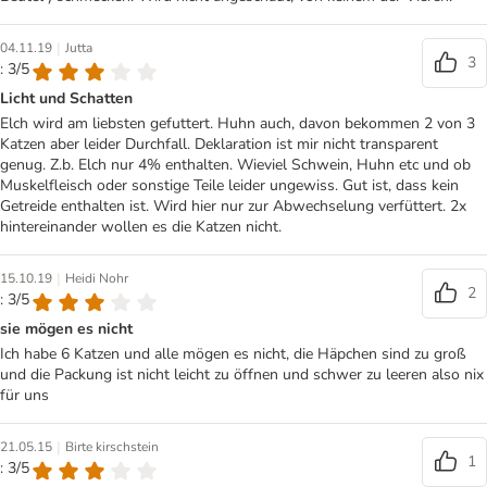
|
04.11.19
Jutta
3
: 3/5
Licht und Schatten
Elch wird am liebsten gefuttert. Huhn auch, davon bekommen 2 von 3
Katzen aber leider Durchfall. Deklaration ist mir nicht transparent
genug. Z.b. Elch nur 4% enthalten. Wieviel Schwein, Huhn etc und ob
Muskelfleisch oder sonstige Teile leider ungewiss. Gut ist, dass kein
Getreide enthalten ist. Wird hier nur zur Abwechselung verfüttert. 2x
hintereinander wollen es die Katzen nicht.
|
15.10.19
Heidi Nohr
2
: 3/5
sie mögen es nicht
Ich habe 6 Katzen und alle mögen es nicht, die Häpchen sind zu groß
und die Packung ist nicht leicht zu öffnen und schwer zu leeren also nix
für uns
|
21.05.15
Birte kirschstein
1
: 3/5