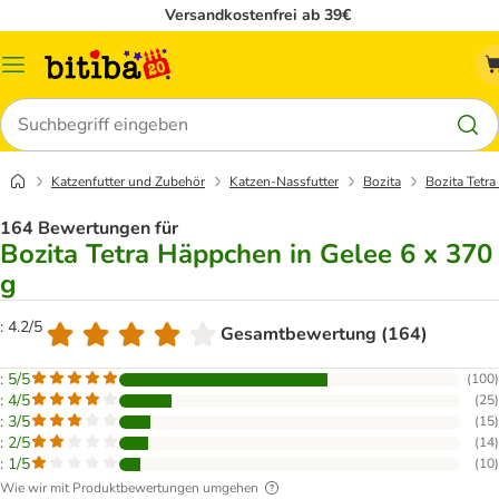
Versandkostenfrei ab 39€
Menü
Suchen
Katzenfutter und Zubehör
Katzen-Nassfutter
Bozita
Bozita Tetr
164 Bewertungen für
Bozita Tetra Häppchen in Gelee 6 x 370
g
: 4.2/5
Gesamtbewertung (164)
: 5/5
(
100
)
: 4/5
(
25
)
: 3/5
(
15
)
: 2/5
(
14
)
: 1/5
(
10
)
Wie wir mit Produktbewertungen umgehen