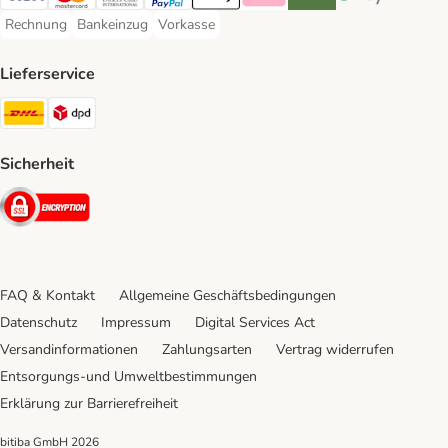
Visa Payment Method
Mastercard Payment Method
Diners Club Payment Method
PayPal Payment Method
Apple Pay Payment Method
Klarna Payment Method
Riverty Payment Method
Google Pay Paym
Rechnung
Bankeinzug
Vorkasse
Rechnung Payment Method
Bankeinzug Payment Method
Vorkasse Payment Method
Lieferservice
DHL Shipping Method
DPD Shipping Method
Sicherheit
Security
FAQ & Kontakt
Allgemeine Geschäftsbedingungen
Datenschutz
Impressum
Digital Services Act
Versandinformationen
Zahlungsarten
Vertrag widerrufen
Entsorgungs-und Umweltbestimmungen
Erklärung zur Barrierefreiheit
bitiba GmbH
2026