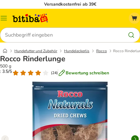
Versandkostenfrei ab 39€
Menü
Suchen
Hundefutter und Zubehör
Hundeleckerlis
Rocco
Rocco Rinderlu
Rocco Rinderlunge
500 g
: 3.5/5
Bewertung schreiben
(
24
)