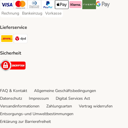
Visa Payment Method
Mastercard Payment Method
Diners Club Payment Method
PayPal Payment Method
Apple Pay Payment Method
Klarna Payment Method
Riverty Payment Method
Google Pay Paym
Rechnung
Bankeinzug
Vorkasse
Rechnung Payment Method
Bankeinzug Payment Method
Vorkasse Payment Method
Lieferservice
DHL Shipping Method
DPD Shipping Method
Sicherheit
Security
FAQ & Kontakt
Allgemeine Geschäftsbedingungen
Datenschutz
Impressum
Digital Services Act
Versandinformationen
Zahlungsarten
Vertrag widerrufen
Entsorgungs-und Umweltbestimmungen
Erklärung zur Barrierefreiheit