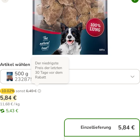
Der niedrigste
Artikel wählen (2 Varianten)
Preis der letzten
30 Tage vor dem
500 g
Rabatt
232875.0
-10.02%
sonst
6,49 €
5,84 €
11,68 € / kg
5,43 €
5,84 €
Einzellieferung