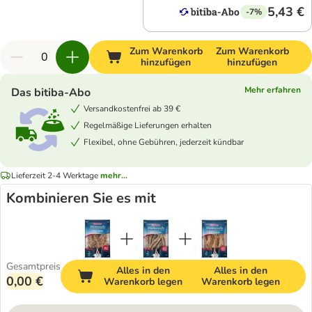
5,43 €
-7%
Zum Warenkorb
Zum Warenkorb
hinzufügen
hinzufügen
Mehr erfahren
Das bitiba-Abo
Versandkostenfrei ab 39 €
Regelmäßige Lieferungen erhalten
Flexibel, ohne Gebühren, jederzeit kündbar
Lieferzeit 2-4 Werktage
mehr...
Kombinieren Sie es mit
Gesamtpreis
Alles in den
Alles in den
0,00 €
Warenkorb legen
Warenkorb legen