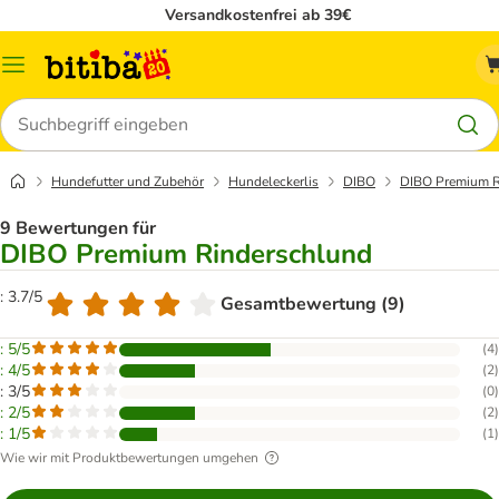
Versandkostenfrei ab 39€
Menü
Suchen
Hundefutter und Zubehör
Hundeleckerlis
DIBO
DIBO Premium R
9 Bewertungen für
DIBO Premium Rinderschlund
: 3.7/5
Gesamtbewertung (9)
: 5/5
(
4
)
: 4/5
(
2
)
: 3/5
(
0
)
: 2/5
(
2
)
: 1/5
(
1
)
Wie wir mit Produktbewertungen umgehen