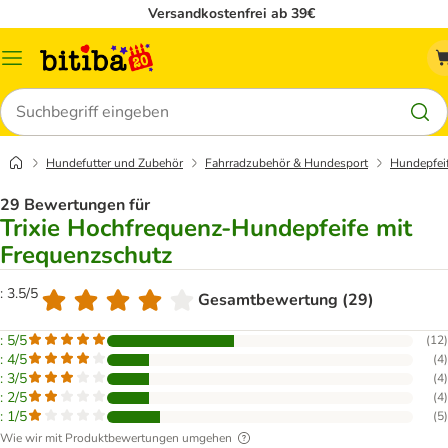
Versandkostenfrei ab 39€
Menü
Suchen
Hundefutter und Zubehör
Fahrradzubehör & Hundesport
Hundepfeif
29 Bewertungen für
Trixie Hochfrequenz-Hundepfeife mit
Frequenzschutz
: 3.5/5
Gesamtbewertung (29)
: 5/5
(
12
)
: 4/5
(
4
)
: 3/5
(
4
)
: 2/5
(
4
)
: 1/5
(
5
)
Wie wir mit Produktbewertungen umgehen