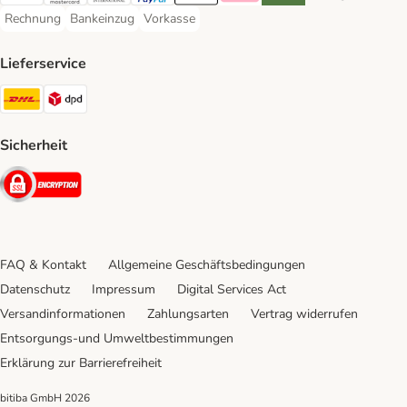
Visa Payment Method
Mastercard Payment Method
Diners Club Payment Method
PayPal Payment Method
Apple Pay Payment Method
Klarna Payment Method
Riverty Payment Method
Google Pay Paym
Rechnung
Bankeinzug
Vorkasse
Rechnung Payment Method
Bankeinzug Payment Method
Vorkasse Payment Method
Lieferservice
DHL Shipping Method
DPD Shipping Method
Sicherheit
Security
FAQ & Kontakt
Allgemeine Geschäftsbedingungen
Datenschutz
Impressum
Digital Services Act
Versandinformationen
Zahlungsarten
Vertrag widerrufen
Entsorgungs-und Umweltbestimmungen
Erklärung zur Barrierefreiheit
bitiba GmbH
2026