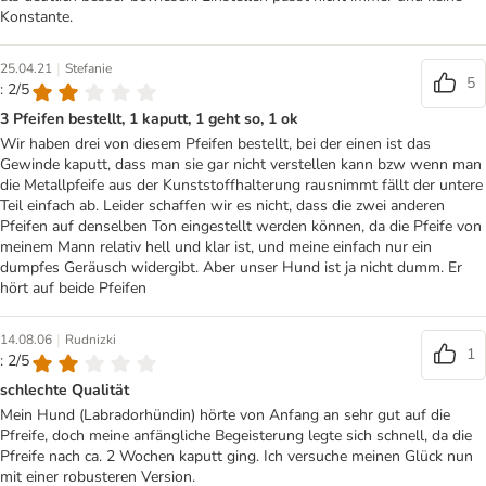
Konstante.
|
25.04.21
Stefanie
5
: 2/5
3 Pfeifen bestellt, 1 kaputt, 1 geht so, 1 ok
Wir haben drei von diesem Pfeifen bestellt, bei der einen ist das
Gewinde kaputt, dass man sie gar nicht verstellen kann bzw wenn man
die Metallpfeife aus der Kunststoffhalterung rausnimmt fällt der untere
Teil einfach ab. Leider schaffen wir es nicht, dass die zwei anderen
Pfeifen auf denselben Ton eingestellt werden können, da die Pfeife von
meinem Mann relativ hell und klar ist, und meine einfach nur ein
dumpfes Geräusch widergibt. Aber unser Hund ist ja nicht dumm. Er
hört auf beide Pfeifen
|
14.08.06
Rudnizki
1
: 2/5
schlechte Qualität
Mein Hund (Labradorhündin) hörte von Anfang an sehr gut auf die
Pfreife, doch meine anfängliche Begeisterung legte sich schnell, da die
Pfreife nach ca. 2 Wochen kaputt ging. Ich versuche meinen Glück nun
mit einer robusteren Version.