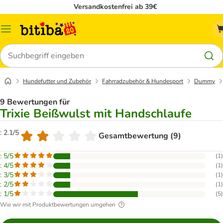
Versandkostenfrei ab 39€
Menü
Suchen
Hundefutter und Zubehör
Fahrradzubehör & Hundesport
Dummy
9 Bewertungen für
Trixie Beißwulst mit Handschlaufe
: 2.1/5
Gesamtbewertung (9)
: 5/5
(
1
)
: 4/5
(
1
)
: 3/5
(
1
)
: 2/5
(
1
)
: 1/5
(
5
)
Wie wir mit Produktbewertungen umgehen