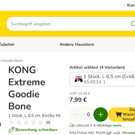
Kon
Suchen
Zubehör
Andere Haustiere
en: Hundefutter und Zubehör
Kategorie-Menü öffnen: Katzenfutter und 
 Goodie Bone
KONG
Artikel wählen (4 Varianten)
1 Stück, L 6,5 cm (Grö
Extreme
454834.1
Goodie
UVP 14,59 €
7,99 €
Bone
Zu
Waren
1 Stück, L 6,5 cm (Größe M)
hinzu
(
0
)
Lieferzeit 2-4 Werktage
mehr...
Bewertung schreiben
Alle Preise inkl. MwSt.
ggf. zzgl.
Versan