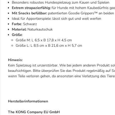
Besonders robustes Hundespielzeug zum Kauen und Spielen
Extrem strapazierfähig:
für Hunde mit hohem Kaubedürfnis gee
Mit Snacks befüllbar:
patentierten Goodie Grippers™ an beiden 
Ideal für Apportierspiele: lässt sich gut und weit werfen
Farbe
: Schwarz
Material:
Naturkautschuk
Größe
:
Größe M: L 6,5 x B 17,8 x H 4,5 cm
Größe L: L 8,5 cm x B 21,6 cm x H 5,7 cm
Hinweis:
Kein Spielzeug ist unzerstörbar. Wie bei jedem anderen Produkt sol
beaufsichtigen. Bitte überprüfen Sie das Produkt regelmäßig auf S
wenn Teile verloren gehen, da ansonsten eine Verletzung des Tier
Herstellerinformationen
The KONG Company EU GmbH