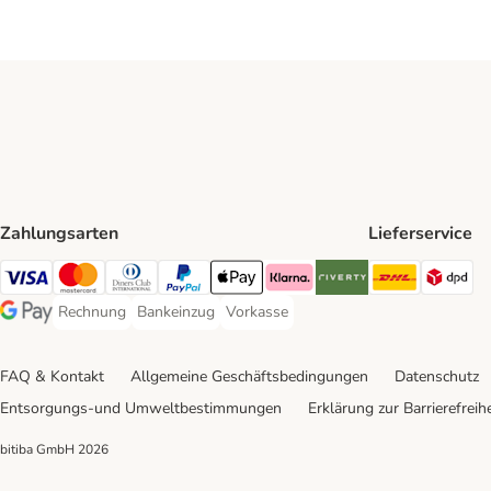
Zahlungsarten
Lieferservice
DHL Ship
DP
Visa Payment Method
Mastercard Payment Method
Diners Club Payment Method
PayPal Payment Method
Apple Pay Payment Method
Klarna Payment Method
Riverty Payment Method
Rechnung
Bankeinzug
Vorkasse
Rechnung Payment Method
Bankeinzug Payment Method
Vorkasse Payment Method
Google Pay Payment Method
FAQ & Kontakt
Allgemeine Geschäftsbedingungen
Datenschutz
Entsorgungs-und Umweltbestimmungen
Erklärung zur Barrierefreihe
bitiba GmbH
2026