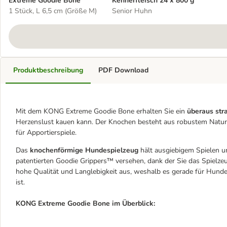
Extreme Goodie Bone
Kennerfleisch 24 x 800 g
1 Stück, L 6,5 cm (Größe M)
Senior Huhn
Produktbeschreibung
PDF Download
Mit dem KONG Extreme Goodie Bone erhalten Sie ein
überaus str
Herzenslust kauen kann. Der Knochen besteht aus robustem Naturkau
für Apportierspiele.
Das
knochenförmige Hundespielzeug
hält ausgiebigem Spielen 
patentierten Goodie Grippers™ versehen, dank der Sie das Spielz
hohe Qualität und Langlebigkeit aus, weshalb es gerade für Hunde
ist.
KONG Extreme Goodie Bone im Überblick: