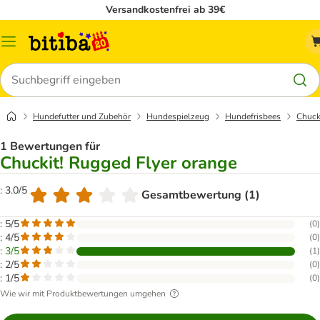
Versandkostenfrei ab 39€
Menü
Suchen
Hundefutter und Zubehör
Hundespielzeug
Hundefrisbees
Chuck
1 Bewertungen für
Chuckit! Rugged Flyer orange
: 3.0/5
Gesamtbewertung (1)
: 5/5
(
0
)
: 4/5
(
0
)
: 3/5
(
1
)
: 2/5
(
0
)
: 1/5
(
0
)
Wie wir mit Produktbewertungen umgehen