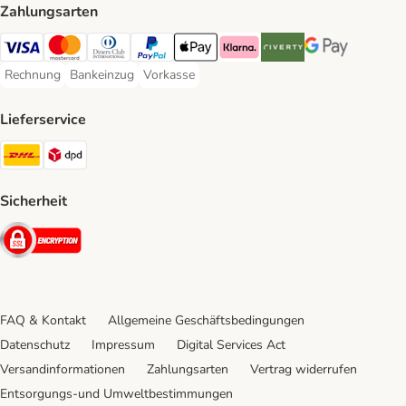
Zahlungsarten
Visa Payment Method
Mastercard Payment Method
Diners Club Payment Method
PayPal Payment Method
Apple Pay Payment Method
Klarna Payment Method
Riverty Payment Method
Google Pay Paym
Rechnung
Bankeinzug
Vorkasse
Rechnung Payment Method
Bankeinzug Payment Method
Vorkasse Payment Method
Lieferservice
DHL Shipping Method
DPD Shipping Method
Sicherheit
Security
FAQ & Kontakt
Allgemeine Geschäftsbedingungen
Datenschutz
Impressum
Digital Services Act
Versandinformationen
Zahlungsarten
Vertrag widerrufen
Entsorgungs-und Umweltbestimmungen