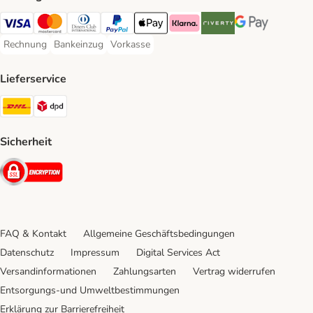
Visa Payment Method
Mastercard Payment Method
Diners Club Payment Method
PayPal Payment Method
Apple Pay Payment Method
Klarna Payment Method
Riverty Payment Method
Google Pay Paym
Rechnung
Bankeinzug
Vorkasse
Rechnung Payment Method
Bankeinzug Payment Method
Vorkasse Payment Method
Lieferservice
DHL Shipping Method
DPD Shipping Method
Sicherheit
Security
FAQ & Kontakt
Allgemeine Geschäftsbedingungen
Datenschutz
Impressum
Digital Services Act
Versandinformationen
Zahlungsarten
Vertrag widerrufen
Entsorgungs-und Umweltbestimmungen
Erklärung zur Barrierefreiheit