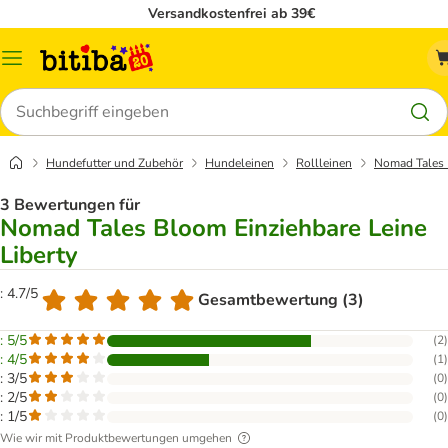
Versandkostenfrei ab 39€
Menü
Suchen
Hundefutter und Zubehör
Hundeleinen
Rollleinen
Nomad Tales 
3 Bewertungen für
Nomad Tales Bloom Einziehbare Leine
Liberty
: 4.7/5
Gesamtbewertung (3)
: 5/5
(
2
)
: 4/5
(
1
)
: 3/5
(
0
)
: 2/5
(
0
)
: 1/5
(
0
)
Wie wir mit Produktbewertungen umgehen