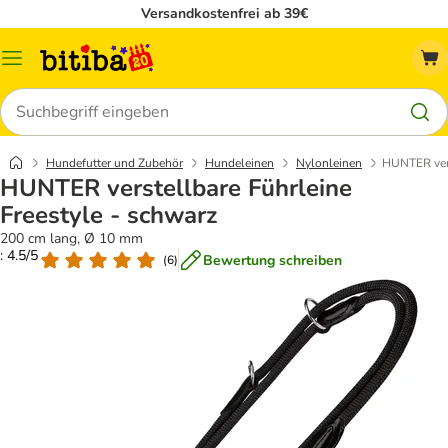
Versandkostenfrei ab 39€
Menü
Suchen
Hundefutter und Zubehör
Hundeleinen
Nylonleinen
HUNTER vers
HUNTER verstellbare Führleine
Freestyle - schwarz
200 cm lang, Ø 10 mm
: 4.5/5
Bewertung schreiben
(
6
)