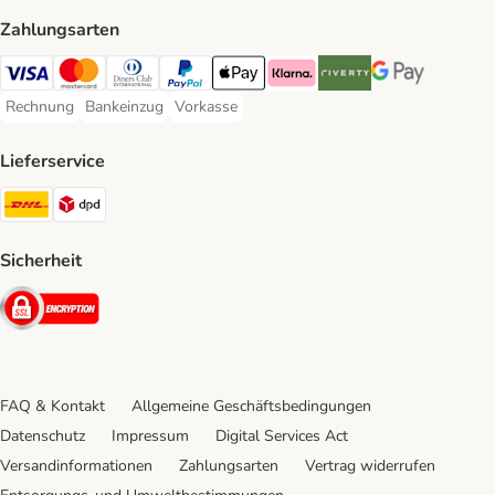
Zahlungsarten
Visa Payment Method
Mastercard Payment Method
Diners Club Payment Method
PayPal Payment Method
Apple Pay Payment Method
Klarna Payment Method
Riverty Payment Method
Google Pay Paym
Rechnung
Bankeinzug
Vorkasse
Rechnung Payment Method
Bankeinzug Payment Method
Vorkasse Payment Method
Lieferservice
DHL Shipping Method
DPD Shipping Method
Sicherheit
Security
FAQ & Kontakt
Allgemeine Geschäftsbedingungen
Datenschutz
Impressum
Digital Services Act
Versandinformationen
Zahlungsarten
Vertrag widerrufen