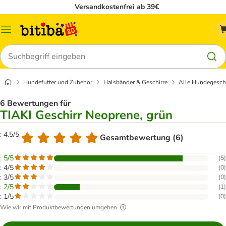
Versandkostenfrei ab 39€
Menü
Suchen
Hundefutter und Zubehör
Halsbänder & Geschirre
Alle Hundegeschi
6 Bewertungen für
TIAKI Geschirr Neoprene, grün
: 4.5/5
Gesamtbewertung (6)
: 5/5
(
5
)
: 4/5
(
0
)
: 3/5
(
0
)
: 2/5
(
1
)
: 1/5
(
0
)
Wie wir mit Produktbewertungen umgehen