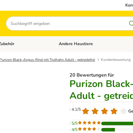
Kon
Suchen
Zubehör
Andere Haustiere
en: Hundefutter und Zubehör
Kategorie-Menü öffnen: Katzenfutter und 
Purizon Black-Angus-Rind mit Truthahn Adult - getreidefrei
Kundenbewertung
20 Bewertungen für
Purizon Black
Adult - getrei
: 4.1/5
Ge
: 5/5
: 4/5