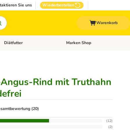
taktieren Sie uns
Wiederbestellen
Warenkorb
Diätfutter
Marken Shop
Zubehör
Kategorie-Menü öffnen: Andere Haustiere
Kategorie-Menü öffnen: Diätfutter
-Angus-Rind mit Truthahn
defrei
samtbewertung (20)
(
12
)
(
2
)