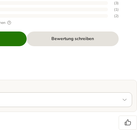
(
3
)
(
1
)
(
2
)
hen
Bewertung schreiben