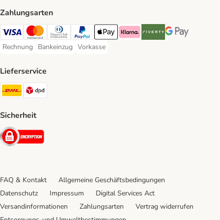
Zahlungsarten
Visa Payment Method
Mastercard Payment Method
Diners Club Payment Method
PayPal Payment Method
Apple Pay Payment Method
Klarna Payment Method
Riverty Payment Method
Google Pay Paym
Rechnung
Bankeinzug
Vorkasse
Rechnung Payment Method
Bankeinzug Payment Method
Vorkasse Payment Method
Lieferservice
DHL Shipping Method
DPD Shipping Method
Sicherheit
Security
FAQ & Kontakt
Allgemeine Geschäftsbedingungen
Datenschutz
Impressum
Digital Services Act
Versandinformationen
Zahlungsarten
Vertrag widerrufen
Entsorgungs-und Umweltbestimmungen