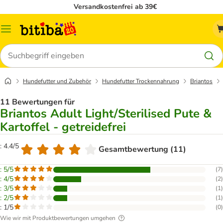
Versandkostenfrei ab 39€
Menü
Suchen
Hundefutter und Zubehör
Hundefutter Trockennahrung
Briantos
11 Bewertungen für
Briantos Adult Light/Sterilised Pute &
Kartoffel - getreidefrei
: 4.4/5
Gesamtbewertung (11)
: 5/5
(
7
)
: 4/5
(
2
)
: 3/5
(
1
)
: 2/5
(
1
)
: 1/5
(
0
)
Wie wir mit Produktbewertungen umgehen