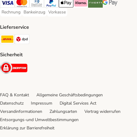
Visa Payment Method
Mastercard Payment Method
Diners Club Payment Method
PayPal Payment Method
Apple Pay Payment Method
Klarna Payment Method
Riverty Payment Method
Google Pay Paym
Rechnung
Bankeinzug
Vorkasse
Rechnung Payment Method
Bankeinzug Payment Method
Vorkasse Payment Method
Lieferservice
DHL Shipping Method
DPD Shipping Method
Sicherheit
Security
FAQ & Kontakt
Allgemeine Geschäftsbedingungen
Datenschutz
Impressum
Digital Services Act
Versandinformationen
Zahlungsarten
Vertrag widerrufen
Entsorgungs-und Umweltbestimmungen
Erklärung zur Barrierefreiheit