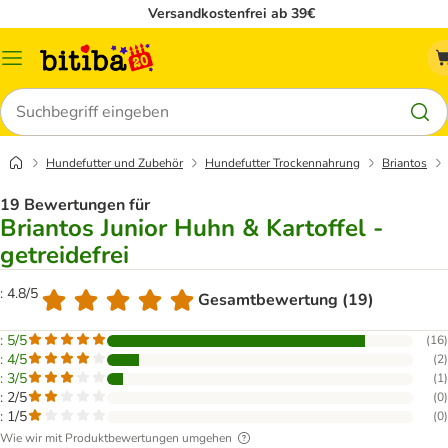
Versandkostenfrei ab 39€
Menü
Suchen
Hundefutter und Zubehör
Hundefutter Trockennahrung
Briantos
19 Bewertungen für
Briantos Junior Huhn & Kartoffel -
getreidefrei
: 4.8/5
Gesamtbewertung (19)
: 5/5
(
16
)
: 4/5
(
2
)
: 3/5
(
1
)
: 2/5
(
0
)
: 1/5
(
0
)
Wie wir mit Produktbewertungen umgehen