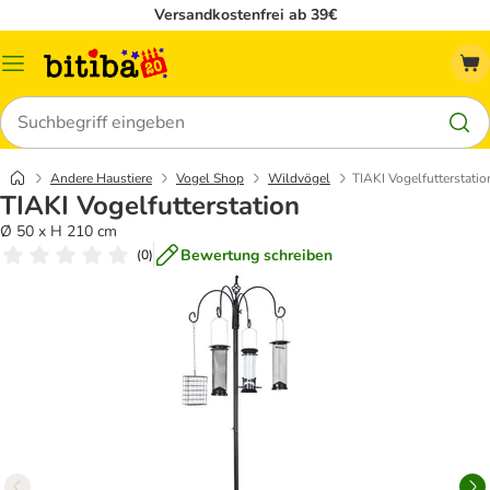
Versandkostenfrei ab 39€
Menü
Suchen
Andere Haustiere
Vogel Shop
Wildvögel
TIAKI Vogelfutterstatio
TIAKI Vogelfutterstation
Ø 50 x H 210 cm
Bewertung schreiben
(
0
)