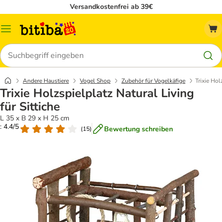
Versandkostenfrei ab 39€
Menü
Suchen
Andere Haustiere
Vogel Shop
Zubehör für Vogelkäfige
Trixie Hol
Trixie Holzspielplatz Natural Living
für Sittiche
L 35 x B 29 x H 25 cm
: 4.4/5
Bewertung schreiben
(
15
)